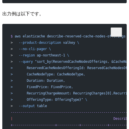
出力例は以下です。
$
 aws
 elasticache
 describe-reserved-cache-nodes-offerings
 
>   
--product-description
 valkey
 \
>   
--no-cli-pager
 \
>   
--region
 ap-northeast-1
 \
>   
--query
 "sort_by(ReservedCacheNodesOfferings, &CacheNo
>       ReservedCacheNodesOfferingId: ReservedCacheNodesOf
>       CacheNodeType: CacheNodeType,
>       Duration: Duration,
>       FixedPrice: FixedPrice,
>       RecurringChargeAmount: RecurringCharges[0].Recurri
>       OfferingType: OfferingType}"
 \
>   
--output
 table
----------------------------------------------------------
|
                                                  Describ
+---------------------+-----------+-------------+---------