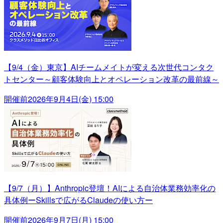
【9/4（金）東京】AIチームメイトが変える次世代コンタク
トセンター～顧客体験向上とオペレーション改革の最前線～
開催前
2026年9月4日(金) 15:00
【9/7（月）】Anthropic登壇！AIによる自治体業務効率化の
具体例ーSkillsで広がるClaudeの使い方ー
開催前
2026年9月7日(月) 15:00