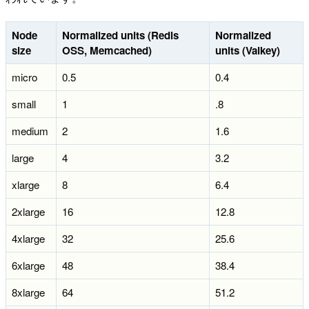
Node
Normalized units (Redis
Normalized
size
OSS, Memcached)
units (Valkey)
micro
0.5
0.4
small
1
.8
medium
2
1.6
large
4
3.2
xlarge
8
6.4
2xlarge
16
12.8
4xlarge
32
25.6
6xlarge
48
38.4
8xlarge
64
51.2