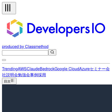
produced by Classmethod
Trending
AWS
Claude
Bedrock
Google Cloud
Azure
セミナー
会
社説明会
勉強会
事例
採用
目次