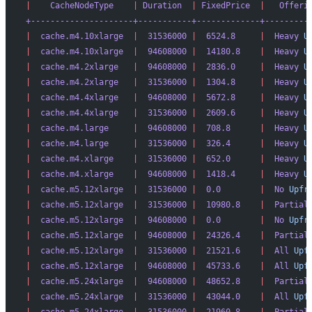
|
    CacheNodeType
    |
 Duration
  |
 FixedPrice
  |
   Offeri
+---------------------+-----------+-------------+---------
|
  cache.m4.10xlarge
  |
  31536000
 |
  6524.8
     |
  Heavy
 U
|
  cache.m4.10xlarge
  |
  94608000
 |
  14180.8
    |
  Heavy
 U
|
  cache.m4.2xlarge
   |
  94608000
 |
  2836.0
     |
  Heavy
 U
|
  cache.m4.2xlarge
   |
  31536000
 |
  1304.8
     |
  Heavy
 U
|
  cache.m4.4xlarge
   |
  94608000
 |
  5672.8
     |
  Heavy
 U
|
  cache.m4.4xlarge
   |
  31536000
 |
  2609.6
     |
  Heavy
 U
|
  cache.m4.large
     |
  94608000
 |
  708.8
      |
  Heavy
 U
|
  cache.m4.large
     |
  31536000
 |
  326.4
      |
  Heavy
 U
|
  cache.m4.xlarge
    |
  31536000
 |
  652.0
      |
  Heavy
 U
|
  cache.m4.xlarge
    |
  94608000
 |
  1418.4
     |
  Heavy
 U
|
  cache.m5.12xlarge
  |
  31536000
 |
  0.0
        |
  No
 Upfr
|
  cache.m5.12xlarge
  |
  31536000
 |
  10980.8
    |
  Partial
|
  cache.m5.12xlarge
  |
  94608000
 |
  0.0
        |
  No
 Upfr
|
  cache.m5.12xlarge
  |
  94608000
 |
  24326.4
    |
  Partial
|
  cache.m5.12xlarge
  |
  31536000
 |
  21521.6
    |
  All
 Upf
|
  cache.m5.12xlarge
  |
  94608000
 |
  45733.6
    |
  All
 Upf
|
  cache.m5.24xlarge
  |
  94608000
 |
  48652.8
    |
  Partial
|
  cache.m5.24xlarge
  |
  31536000
 |
  43044.0
    |
  All
 Upf
|
  cache.m5.24xlarge
  |
  31536000
 |
  21960.8
    |
  Partial