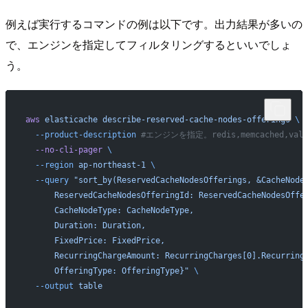
例えば実行するコマンドの例は以下です。出力結果が多いの
で、エンジンを指定してフィルタリングするといいでしょ
う。
aws
 elasticache
 describe-reserved-cache-nodes-offerings
 \
  --product-description
 #エンジンを指定。redis,memcached,va
  --no-cli-pager
 \
  --region
 ap-northeast-1
 \
  --query
 "sort_by(ReservedCacheNodesOfferings, &CacheNode
      ReservedCacheNodesOfferingId: ReservedCacheNodesOffe
      CacheNodeType: CacheNodeType,
      Duration: Duration,
      FixedPrice: FixedPrice,
      RecurringChargeAmount: RecurringCharges[0].Recurring
      OfferingType: OfferingType}"
 \
  --output
 table