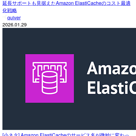
延長サポートも見据えたAmazon ElastiCacheのコスト最適
化戦略
quiver
2026.01.29
[小ネタ] Amazon ElastiCacheのサービス名が微妙に変わっ