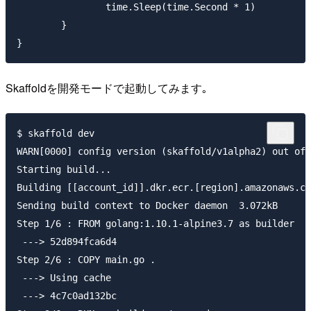
		time.Sleep(time.Second * 1)

	}

Skaffoldを開発モードで起動してみます｡
$ skaffold dev

WARN[0000] config version (skaffold/v1alpha2) out of 
Starting build...

Building [[account_id]].dkr.ecr.[region].amazonaws.co
Sending build context to Docker daemon  3.072kB

Step 1/6 : FROM golang:1.10.1-alpine3.7 as builder

 ---> 52d894fca6d4

Step 2/6 : COPY main.go .

 ---> Using cache

 ---> 4c7c0ad132bc
