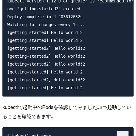
kubectl version 1.12.0 or greater is recommended for 
pod "getting-started2" created

Deploy complete in 4.403612632s

Watching for changes every 1s...

[getting-started] Hello world!2

[getting-started] Hello world!2

[getting-started2] Hello world!2

[getting-started2] Hello world!2

[getting-started2] Hello world!2

[getting-started] Hello world!2

[getting-started2] Hello world!2

kubectlで起動中のPodsを確認してみました｡2つ起動してい
ることを確認できます｡