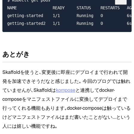
$ kubectl get pods

NAME               READY     STATUS    RESTARTS   AGE

getting-started    1/1       Running   0          6s

あとがき
Skaffoldを使うと､変更後に即座にデプロイまで行われて開
発を加速できそうだなと感じました｡ 今回のブログでは触れ
ていませんが､Skaffoldは
kompose
と連携してdocker-
composeをマニフェストファイルに変換してデプロイまで
行ってくれる機能もあります｡docker-composeは触っている
けどマニフェストファイルはまだ書いたことがない...という
人には嬉しい機能ですね｡