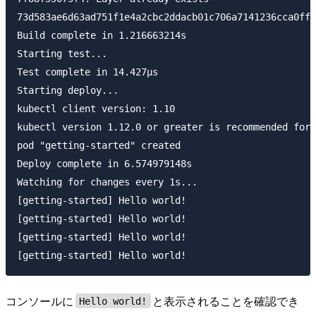
73d583ae6d63ad751f1e4a2cbc2ddacb01c706a7141236cca0ff8
Build complete in 1.216663214s

Starting test...

Test complete in 14.427µs

Starting deploy...

kubectl client version: 1.10

kubectl version 1.12.0 or greater is recommended for 
pod "getting-started" created

Deploy complete in 6.574979148s

Watching for changes every 1s...

[getting-started] Hello world!

[getting-started] Hello world!

[getting-started] Hello world!

コンソールに
と表示されることを確認でき
Hello world!