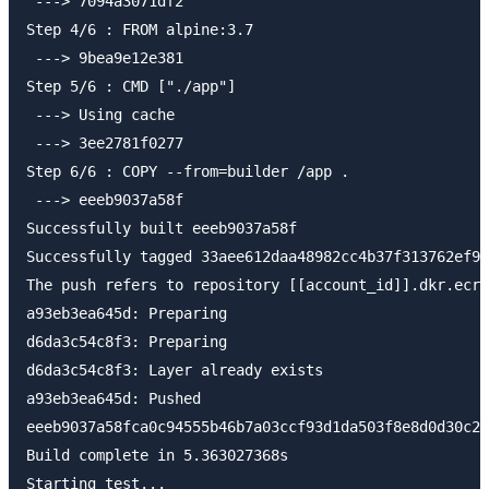
 ---> 7094a3071df2

Step 4/6 : FROM alpine:3.7

 ---> 9bea9e12e381

Step 5/6 : CMD ["./app"]

 ---> Using cache

 ---> 3ee2781f0277

Step 6/6 : COPY --from=builder /app .

 ---> eeeb9037a58f

Successfully built eeeb9037a58f

Successfully tagged 33aee612daa48982cc4b37f313762ef9:
The push refers to repository [[account_id]].dkr.ecr.
a93eb3ea645d: Preparing

d6da3c54c8f3: Preparing

d6da3c54c8f3: Layer already exists

a93eb3ea645d: Pushed

eeeb9037a58fca0c94555b46b7a03ccf93d1da503f8e8d0d30c26
Build complete in 5.363027368s

Starting test...
