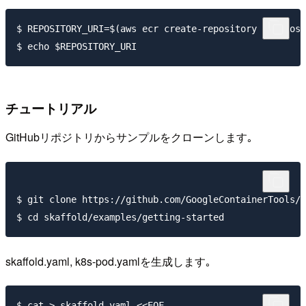
$ REPOSITORY_URI=$(aws ecr create-repository --reposi
チュートリアル
GitHubリポジトリからサンプルをクローンします｡
$ git clone https://github.com/GoogleContainerTools/s
skaffold.yaml, k8s-pod.yamlを生成します｡
$ cat > skaffold.yaml <<EOF
