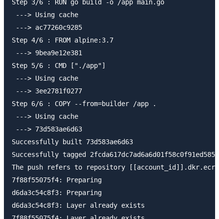
Step 3/6 : RUN go build -o /app main.go

 ---> Using cache

 ---> ac77260c9285

Step 4/6 : FROM alpine:3.7

 ---> 9bea9e12e381

Step 5/6 : CMD ["./app"]

 ---> Using cache

 ---> 3ee2781f0277

Step 6/6 : COPY --from=builder /app .

 ---> Using cache

 ---> 73d583ae6d63

Successfully built 73d583ae6d63

Successfully tagged 2fcda617dc7ad6a6d01f58c0f91ed585:
The push refers to repository [[account_id]].dkr.ecr.
7f88f55075f4: Preparing

d6da3c54c8f3: Preparing

d6da3c54c8f3: Layer already exists

7f88f55075f4: Layer already exists
