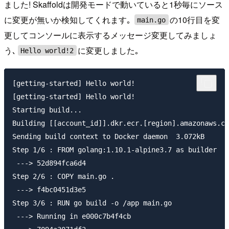
ました! Skaffoldは開発モードで動いていると1秒毎にソース
に変更が無いか検知してくれます｡
の10行目を変
main.go
更してコンソールに表示するメッセージ変更してみましょ
う､
に変更しました｡
Hello world!2
[getting-started] Hello world!

[getting-started] Hello world!

Starting build...

Building [[account_id]].dkr.ecr.[region].amazonaws.co
Sending build context to Docker daemon  3.072kB

Step 1/6 : FROM golang:1.10.1-alpine3.7 as builder

 ---> 52d894fca6d4

Step 2/6 : COPY main.go .

 ---> f4bc0451d3e5

Step 3/6 : RUN go build -o /app main.go

 ---> Running in e000c7b4f4cb
