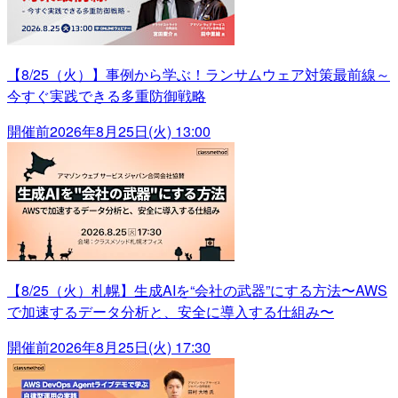
【8/25（火）】事例から学ぶ！ランサムウェア対策最前線～
今すぐ実践できる多重防御戦略
開催前
2026年8月25日(火) 13:00
【8/25（火）札幌】生成AIを“会社の武器”にする方法〜AWS
で加速するデータ分析と、安全に導入する仕組み〜
開催前
2026年8月25日(火) 17:30