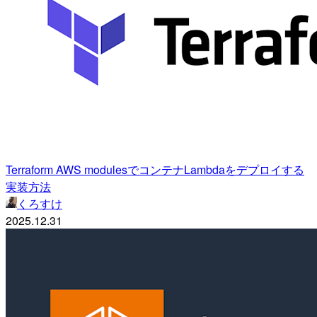
Terraform AWS modulesでコンテナLambdaをデプロイする
実装方法
くろすけ
2025.12.31