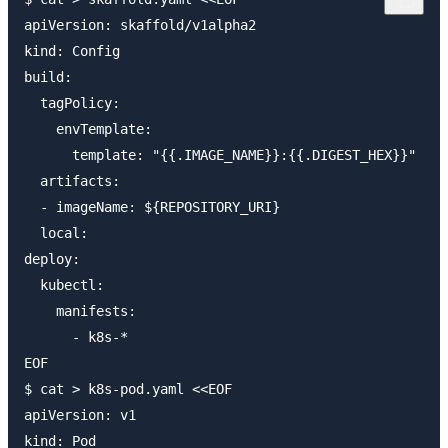
apiVersion: skaffold/v1alpha2

kind: Config

build:

  tagPolicy:

    envTemplate:

      template: "{{.IMAGE_NAME}}:{{.DIGEST_HEX}}"

  artifacts:

  - imageName: ${REPOSITORY_URI}

  local:

deploy:

  kubectl:

    manifests:

      - k8s-*

EOF

$ cat > k8s-pod.yaml <<EOF

apiVersion: v1

kind: Pod
