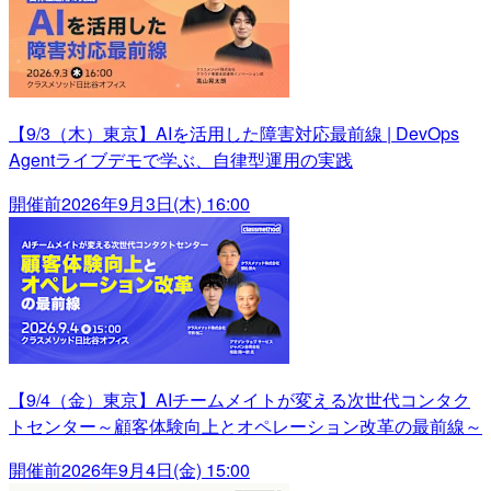
【9/3（木）東京】AIを活用した障害対応最前線 | DevOps
Agentライブデモで学ぶ、自律型運用の実践
開催前
2026年9月3日(木) 16:00
【9/4（金）東京】AIチームメイトが変える次世代コンタク
トセンター～顧客体験向上とオペレーション改革の最前線～
開催前
2026年9月4日(金) 15:00