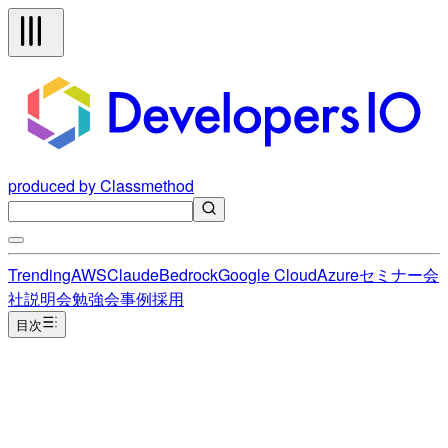
produced by Classmethod
Trending
AWS
Claude
Bedrock
Google Cloud
Azure
セミナー
会
社説明会
勉強会
事例
採用
目次