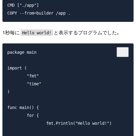
CMD ["./app"]

1秒毎に
と表示するプログラムでした｡
Hello world!
package main

import (

	"fmt"

	"time"

)

func main() {

	for {

		fmt.Println("Hello world!")
