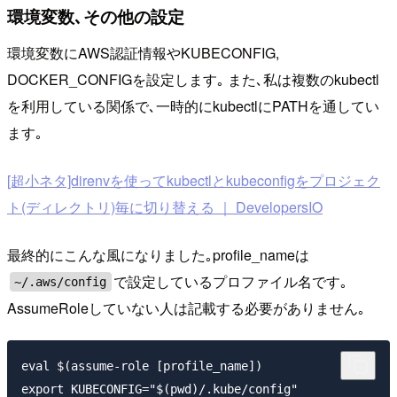
環境変数､その他の設定
環境変数にAWS認証情報やKUBECONFIG,
DOCKER_CONFIGを設定します｡ また､私は複数のkubectl
を利用している関係で､一時的にkubectlにPATHを通してい
ます｡
[超小ネタ]direnvを使ってkubectlとkubeconfigをプロジェク
ト(ディレクトリ)毎に切り替える ｜ DevelopersIO
最終的にこんな風になりました｡profile_nameは
で設定しているプロファイル名です｡
~/.aws/config
AssumeRoleしていない人は記載する必要がありません｡
eval $(assume-role [profile_name])

export KUBECONFIG="$(pwd)/.kube/config"
