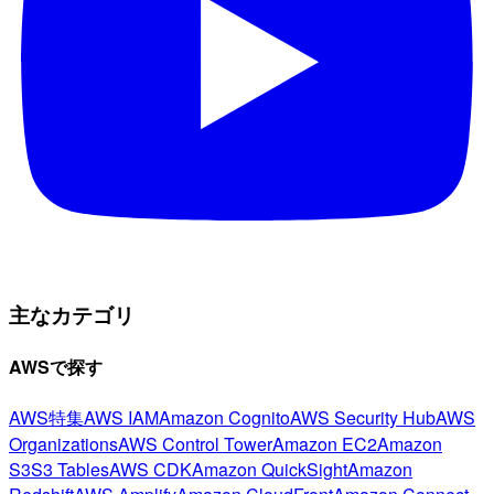
主なカテゴリ
AWSで探す
AWS特集
AWS IAM
Amazon Cognito
AWS Security Hub
AWS
Organizations
AWS Control Tower
Amazon EC2
Amazon
S3
S3 Tables
AWS CDK
Amazon QuickSight
Amazon