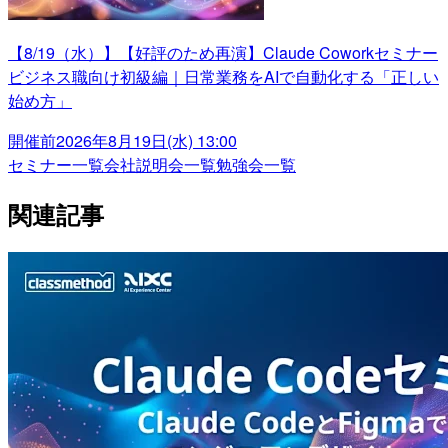
【8/19（水）】【好評のため再演】Claude Coworkセミナー
ビジネス職向け初級編｜日常業務をAIで自動化する「正しい
始め方」
開催前
2026年8月19日(水) 13:00
セミナー一覧
会社説明会一覧
勉強会一覧
関連記事