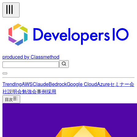
produced by Classmethod
Trending
AWS
Claude
Bedrock
Google Cloud
Azure
セミナー
会
社説明会
勉強会
事例
採用
目次