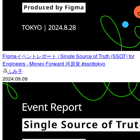
Figmaイベントレポート / Single Source of Truth (SSOT) for
Engineers - Money Forward 河原覚 #ssottokyo
ふみ子
2024.09.09