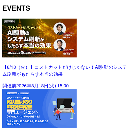
EVENTS
【8/18（火）】コストカットだけじゃない！AI駆動のシステ
ム刷新がもたらす本当の効果
開催前
2026年8月18日(火) 15:00