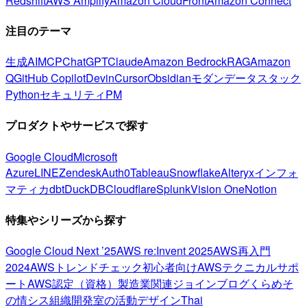
Redshift
AWS Amplify
Amazon CloudFront
Amazon Connect
注目のテーマ
生成AI
MCP
ChatGPT
Claude
Amazon Bedrock
RAG
Amazon
Q
GitHub Copilot
Devin
Cursor
Obsidian
モダンデータスタック
Python
セキュリティ
PM
プロダクトやサービスで探す
Google Cloud
Microsoft
Azure
LINE
Zendesk
Auth0
Tableau
Snowflake
Alteryx
インフォ
マティカ
dbt
DuckDB
Cloudflare
Splunk
Vision One
Notion
特集やシリーズから探す
Google Cloud Next ’25
AWS re:Invent 2025
AWS再入門
2024
AWSトレンドチェック
初心者向け
AWSテクニカルサポ
ート
AWS認定（資格）
製造業関連
ジョインブログ
くらめそ
の情シス
組織開発室の活動
デザイン
Thai