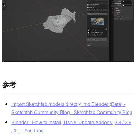
参考
Import Sketchfab models directly into Blender (Beta) -
Sketchfab Community Blog - Sketchfab Community Blog
Blender - How to Install, Use & Update Addons [2.8 / 2.9
/ 3+] - YouTube