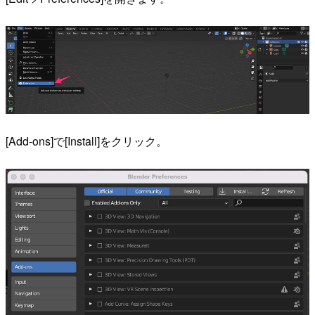
[Add-ons]で[Install]をクリック。