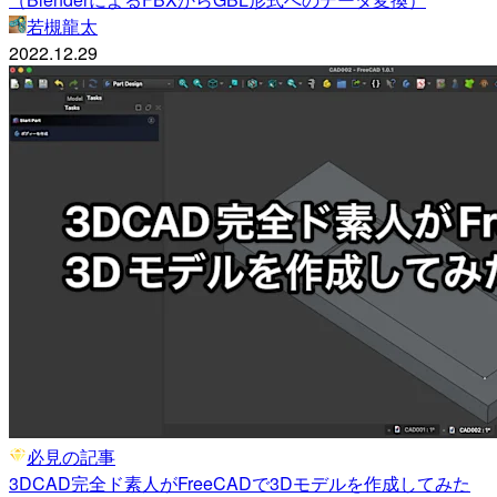
若槻龍太
2022.12.29
必見の記事
3DCAD完全ド素人がFreeCADで3Dモデルを作成してみた