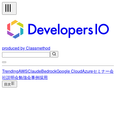
produced by Classmethod
Trending
AWS
Claude
Bedrock
Google Cloud
Azure
セミナー
会
社説明会
勉強会
事例
採用
目次