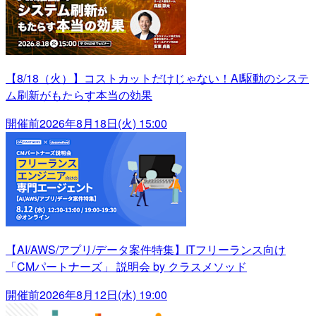
【8/18（火）】コストカットだけじゃない！AI駆動のシステ
ム刷新がもたらす本当の効果
開催前
2026年8月18日(火) 15:00
【AI/AWS/アプリ/データ案件特集】ITフリーランス向け
「CMパートナーズ」 説明会 by クラスメソッド
開催前
2026年8月12日(水) 19:00