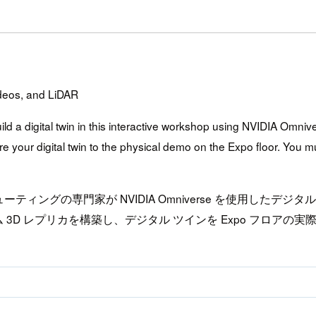
ideos, and LiDAR
ild a digital twin in this interactive workshop using NVIDIA Omn
e your digital twin to the physical demo on the Expo floor. You mus
ィングの専門家が NVIDIA Omniverse を使用したデ
 3D レプリカを構築し、デジタル ツインを Expo フロアの