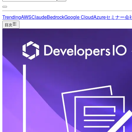
Trending
AWS
Claude
Bedrock
Google Cloud
Azure
セミナー
会
目次