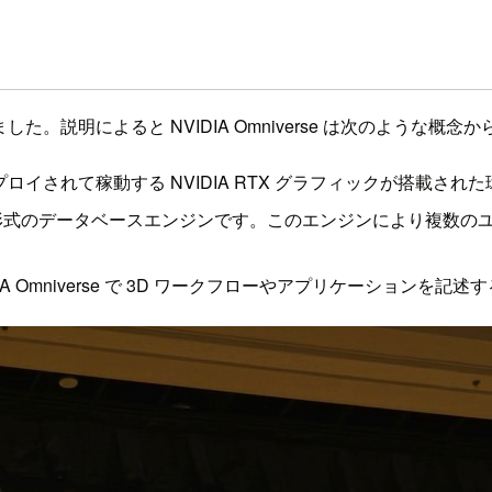
ありました。説明によると NVIDIA Omniverse は次のような
rse がデプロイされて稼動する NVIDIA RTX グラフィックが搭載さ
ー形式のデータベースエンジンです。このエンジンにより複数の
IDIA Omniverse で 3D ワークフローやアプリケーションを