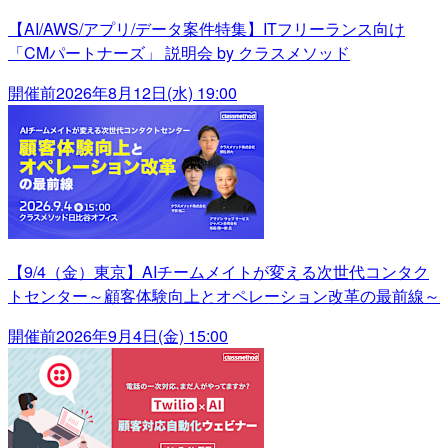
【AI/AWS/アプリ/データ案件特集】ITフリーランス向け
「CMパートナーズ」 説明会 by クラスメソッド
開催前
2026年8月12日(水) 19:00
【9/4（金）東京】AIチームメイトが変える次世代コンタク
トセンター～顧客体験向上とオペレーション改革の最前線～
開催前
2026年9月4日(金) 15:00