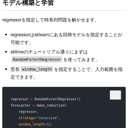
モデル構築と学習
regressorを指定して時系列問題を解かせます。
regressorはsklearnにある回帰モデルを指定することが
可能です。
sktimeのチュートリアル通りにまずは
を使ってみます。
RandomForestRegressor
窓長
を指定することで、入力範囲を指
window_length
定できます。
regressor 
=
 RandomForestRegressor()
forecaster 
=
 make_reduction(
    regressor,
    strategy
=
"recursive"
,
    window_length
=
12
,