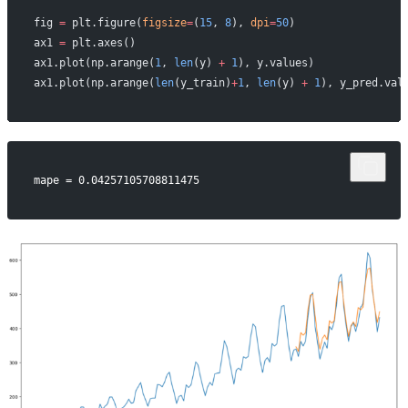
fig 
=
 plt.figure(
figsize
=
(
15
, 
8
), 
dpi
=
50
)
ax1 
=
 plt.axes()
ax1.plot(np.arange(
1
, 
len
(y) 
+
 1
), y.values)
ax1.plot(np.arange(
len
(y_train)
+
1
, 
len
(y) 
+
 1
), y_pred.val
mape = 0.04257105708811475