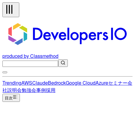
produced by Classmethod
Trending
AWS
Claude
Bedrock
Google Cloud
Azure
セミナー
会
社説明会
勉強会
事例
採用
目次