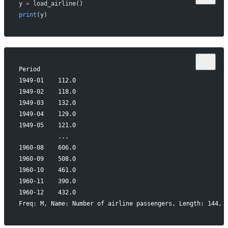
y 
=
 load_airline()
print
(y)
Period
1949-01    112.0
1949-02    118.0
1949-03    132.0
1949-04    129.0
1949-05    121.0
           ...  
1960-08    606.0
1960-09    508.0
1960-10    461.0
1960-11    390.0
1960-12    432.0
Freq: M, Name: Number of airline passengers, Length: 144, 