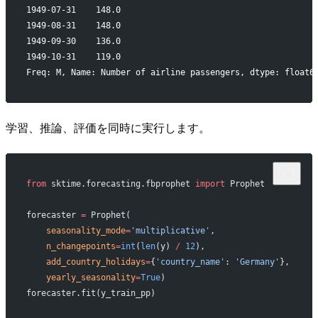
1949-07-31    148.0
1949-08-31    148.0
1949-09-30    136.0
1949-10-31    119.0
Freq: M, Name: Number of airline passengers, dtype: float6
学習、推論、評価を同時に実行します。
from
 sktime.forecasting.fbprophet 
import
 Prophet
forecaster 
=
 Prophet(
    seasonality_mode
=
'multiplicative'
,
    n_changepoints
=
int
(
len
(y) 
/
 12
),
    add_country_holidays
=
{
'country_name'
: 
'Germany'
},
    yearly_seasonality
=
True
)
forecaster.fit(y_train_pp)