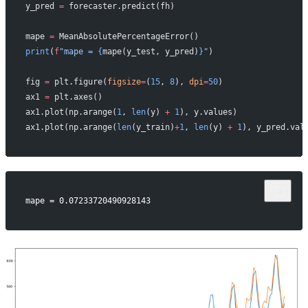
y_pred 
=
 forecaster.predict(fh)
mape 
=
 MeanAbsolutePercentageError()
print
(
f
"mape = 
{
mape(y_test, y_pred)
}
"
)
fig 
=
 plt.figure(
figsize
=
(
15
, 
8
), 
dpi
=
50
)
ax1 
=
 plt.axes()
ax1.plot(np.arange(
1
, 
len
(y) 
+
 1
), y.values)
ax1.plot(np.arange(
len
(y_train)
+
1
, 
len
(y) 
+
 1
), y_pred.val
mape = 0.07233720490928143