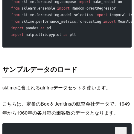
from
 sktime.forecasting.compose 
import
 make_reduction
from
 sklearn.ensemble 
import
 RandomForestRegressor
from
 sktime.forecasting.model_selection 
import
 temporal_tr
from
 sktime.performance_metrics.forecasting 
import
 MeanAbs
import
 pandas 
as
 pd
import
 matplotlib.pyplot 
as
 plt
サンプルデータのロード
sktimeに含まれるairlineデータセットを使います。
こちらは、定番のBox & Jenkinsの航空会社データで、1949
年から1960年の各月毎の乗客数のデータとなります。