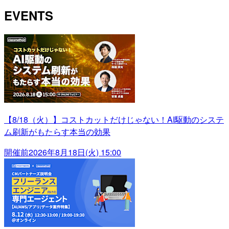
EVENTS
【8/18（火）】コストカットだけじゃない！AI駆動のシステ
ム刷新がもたらす本当の効果
開催前
2026年8月18日(火) 15:00