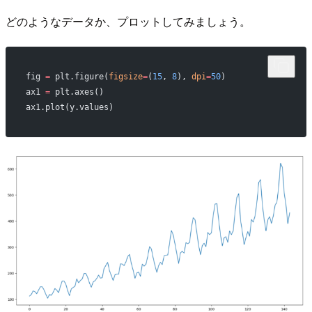
どのようなデータか、プロットしてみましょう。
fig 
=
 plt.figure(
figsize
=
(
15
, 
8
), 
dpi
=
50
)
ax1 
=
 plt.axes()
ax1.plot(y.values)