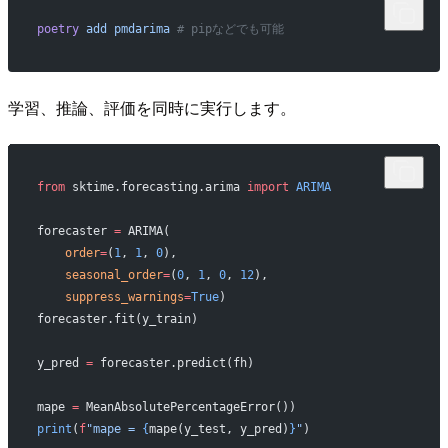
poetry
 add
 pmdarima
 # pipなどでも可能
学習、推論、評価を同時に実行します。
from
 sktime.forecasting.arima 
import
 ARIMA
forecaster 
=
 ARIMA(
    order
=
(
1
, 
1
, 
0
),
    seasonal_order
=
(
0
, 
1
, 
0
, 
12
),
    suppress_warnings
=
True
)
forecaster.fit(y_train)
y_pred 
=
 forecaster.predict(fh)
mape 
=
 MeanAbsolutePercentageError())
print
(
f
"mape = 
{
mape(y_test, y_pred)
}
"
)