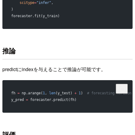
    scitype
=
"infer"
,
)
forecaster.fit(y_train)
推論
predictにindexを与えることで推論が可能です。
fh 
=
 np.arange(
1
, 
len
(y_test) 
+
 1
)  
# forecasting horizon
y_pred 
=
 forecaster.predict(fh)
評価