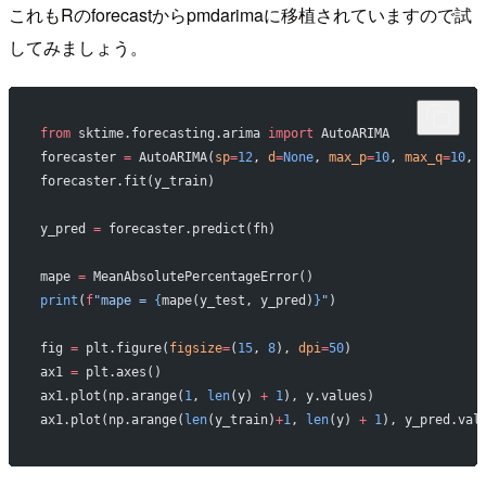
これもRのforecastからpmdarimaに移植されていますので試
してみましょう。
from
 sktime.forecasting.arima 
import
 AutoARIMA
forecaster 
=
 AutoARIMA(
sp
=
12
, 
d
=
None
, 
max_p
=
10
, 
max_q
=
10
, 
forecaster.fit(y_train)
y_pred 
=
 forecaster.predict(fh)
mape 
=
 MeanAbsolutePercentageError()
print
(
f
"mape = 
{
mape(y_test, y_pred)
}
"
)
fig 
=
 plt.figure(
figsize
=
(
15
, 
8
), 
dpi
=
50
)
ax1 
=
 plt.axes()
ax1.plot(np.arange(
1
, 
len
(y) 
+
 1
), y.values)
ax1.plot(np.arange(
len
(y_train)
+
1
, 
len
(y) 
+
 1
), y_pred.val