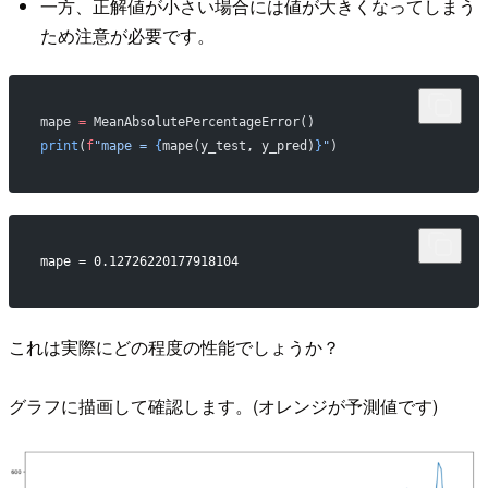
一方、正解値が小さい場合には値が大きくなってしまう
ため注意が必要です。
mape 
=
 MeanAbsolutePercentageError()
print
(
f
"mape = 
{
mape(y_test, y_pred)
}
"
)
mape = 0.12726220177918104
これは実際にどの程度の性能でしょうか？
グラフに描画して確認します。(オレンジが予測値です)