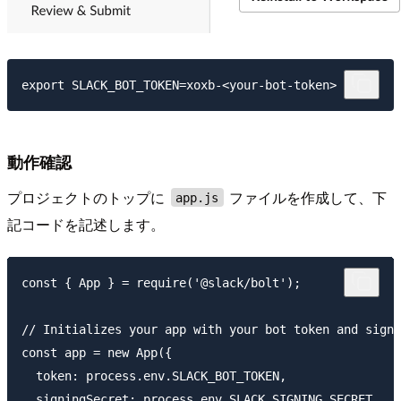
動作確認
プロジェクトのトップに
ファイルを作成して、下
app.js
記コードを記述します。
const { App } = require('@slack/bolt');

// Initializes your app with your bot token and signi
const app = new App({

  token: process.env.SLACK_BOT_TOKEN,

  signingSecret: process.env.SLACK_SIGNING_SECRET
