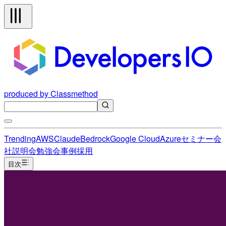
produced by Classmethod
Trending
AWS
Claude
Bedrock
Google Cloud
Azure
セミナー
会
社説明会
勉強会
事例
採用
目次