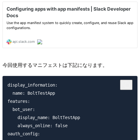
今回使用するマニフェストは下記になります。
display_information:

  name: BoltTestApp

features:

  bot_user:

    display_name: BoltTestApp

    always_online: false

oauth_config:
