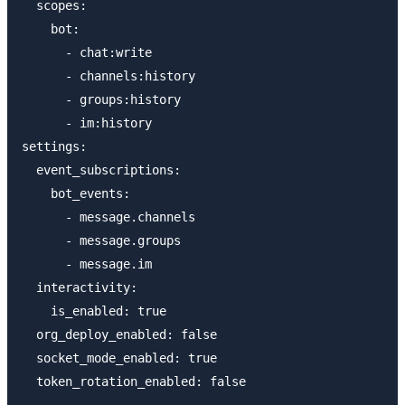
  scopes:

    bot:

      - chat:write

      - channels:history

      - groups:history

      - im:history

settings:

  event_subscriptions:

    bot_events:

      - message.channels

      - message.groups

      - message.im

  interactivity:

    is_enabled: true

  org_deploy_enabled: false

  socket_mode_enabled: true
