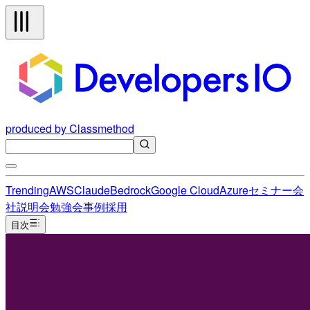
produced by Classmethod
Trending
AWS
Claude
Bedrock
Google Cloud
Azure
セミナー
会
社説明会
勉強会
事例
採用
目次