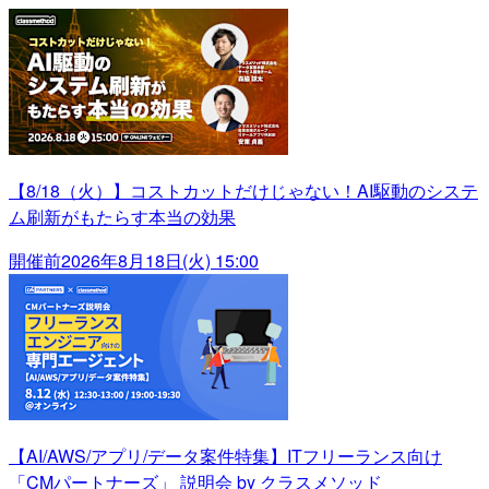
【8/18（火）】コストカットだけじゃない！AI駆動のシステ
ム刷新がもたらす本当の効果
開催前
2026年8月18日(火) 15:00
【AI/AWS/アプリ/データ案件特集】ITフリーランス向け
「CMパートナーズ」 説明会 by クラスメソッド