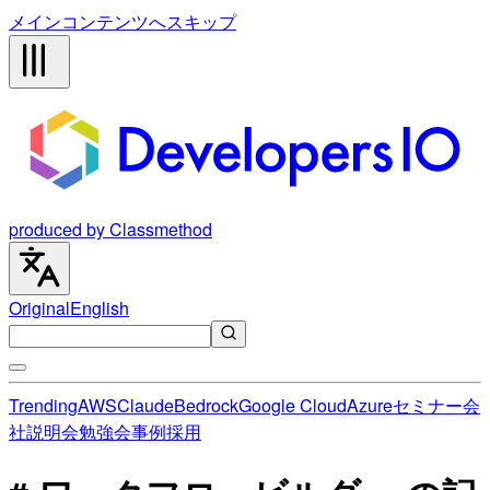
メインコンテンツへスキップ
produced by Classmethod
Original
English
Trending
AWS
Claude
Bedrock
Google Cloud
Azure
セミナー
会
社説明会
勉強会
事例
採用