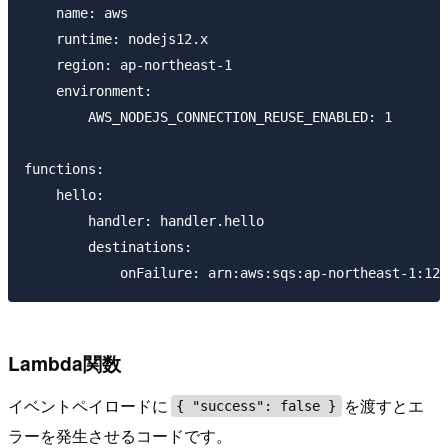
    name: aws

    runtime: nodejs12.x

    region: ap-northeast-1

    environment:

        AWS_NODEJS_CONNECTION_REUSE_ENABLED: 1

functions:

    hello:

        handler: handler.hello

        destinations:

Lambda関数
イベントペイロードに
を渡すとエ
{ "success": false }
ラーを発生させるコードです。