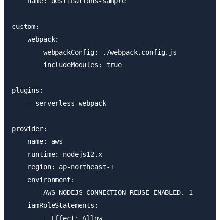
    name: destinations-sample

custom:

    webpack:

        webpackConfig: ./webpack.config.js

        includeModules: true

plugins:

    - serverless-webpack

provider:

    name: aws

    runtime: nodejs12.x

    region: ap-northeast-1

    environment:

        AWS_NODEJS_CONNECTION_REUSE_ENABLED: 1

    iamRoleStatements:

        - Effect: Allow
