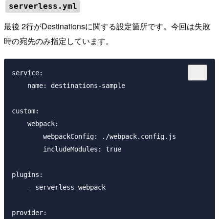
serverless.yml
最後 2行がDestinationsに関する設定箇所です。今回は失敗
時の宛先のみ指定しています。
service:

    name: destinations-sample

custom:

    webpack:

        webpackConfig: ./webpack.config.js

        includeModules: true

plugins:

    - serverless-webpack

provider:
