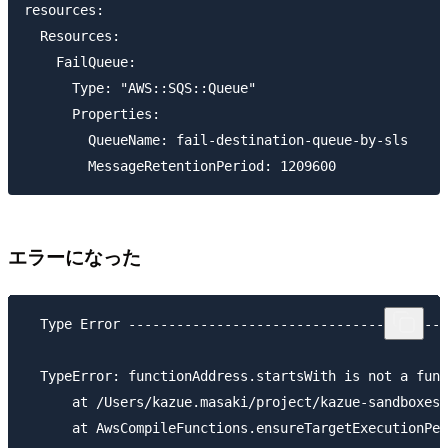
resources:

  Resources:

    FailQueue:

      Type: "AWS::SQS::Queue"

      Properties:

        QueueName: fail-destination-queue-by-sls

エラーになった
  Type Error ----------------------------------------
  TypeError: functionAddress.startsWith is not a func
      at /Users/kazue.masaki/project/kazue-sandboxes/
      at AwsCompileFunctions.ensureTargetExecutionPer