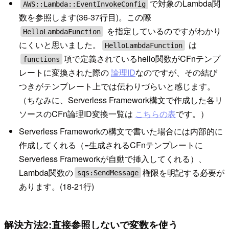
で対象のLambda関
AWS::Lambda::EventInvokeConfig
数を参照します(36-37行目)。この際
を指定しているのですがわかり
HelloLambdaFunction
にくいと思いました。
は
HelloLambdaFunction
項で定義されているhello関数がCFnテンプ
functions
レートに変換された際の
論理ID
なのですが、その結び
つきがテンプレート上では伝わりづらいと感じます。
（ちなみに、Serverless Framework構文で作成した各リ
ソースのCFn論理ID変換一覧は
こちらの表
です。）
Serverless Frameworkの構文で書いた場合には内部的に
作成してくれる（=生成されるCFnテンプレートに
Serverless Frameworkが自動で挿入してくれる）、
Lambda関数の
権限を明記する必要が
sqs:SendMessage
あります。(18-21行)
解決方法2:直接参照しないで変数を使う