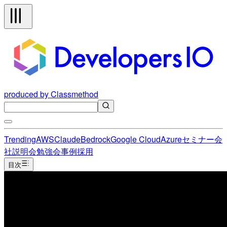
produced by Classmethod
Trending
AWS
Claude
Bedrock
Google Cloud
Azure
セミナー
会
社説明会
勉強会
事例
採用
目次