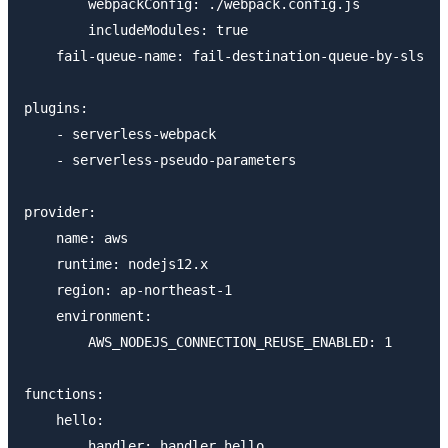
        webpackConfig: ./webpack.config.js

        includeModules: true

    fail-queue-name: fail-destination-queue-by-sls

plugins:

    - serverless-webpack

    - serverless-pseudo-parameters

provider:

    name: aws

    runtime: nodejs12.x

    region: ap-northeast-1

    environment:

        AWS_NODEJS_CONNECTION_REUSE_ENABLED: 1

functions:

    hello:

        handler: handler.hello
