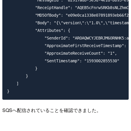
            "ReceiptHandle": "AQEB5cFnrwSRKb8sNLZhmCv
            "MD5OfBody": "e09e0ca1338e07891893eb66f2d
            "Body": "{\"version\":\"1.0\",\"timestamp
            "Attributes": {

                "SenderId": "AROAQWCYJEBRJM6ORNHK5:aw
                "ApproximateFirstReceiveTimestamp": "
                "ApproximateReceiveCount": "1",

                "SentTimestamp": "1593002855530"

            }

        }

    ]

SQSへ配信されていることを確認できました。