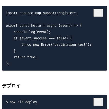
import "source-map-support/register";

export const hello = async (event) => {

    console.log(event);

    if (event.success === false) {

        throw new Error("destination test");

    }

    return true;

デプロイ