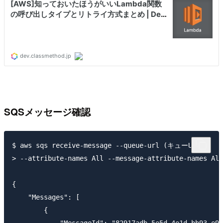
SQSメッセージ確認
$ aws sqs receive-message --queue-url (キューURL)\

> --attribute-names All --message-attribute-names All
{

    "Messages": [

        {

            "MessageId": "82917adb-5e5d-4e1d-bb93-e95