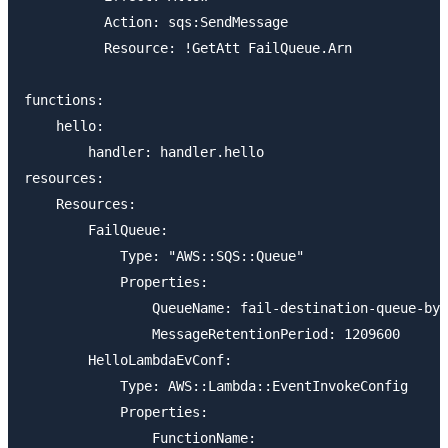
          Action: sqs:SendMessage

          Resource: !GetAtt FailQueue.Arn

functions:

    hello:

        handler: handler.hello

resources:

    Resources:

        FailQueue:

            Type: "AWS::SQS::Queue"

            Properties:

                QueueName: fail-destination-queue-by-
                MessageRetentionPeriod: 1209600

        HelloLambdaEvConf:

            Type: AWS::Lambda::EventInvokeConfig

            Properties:

                FunctionName:
