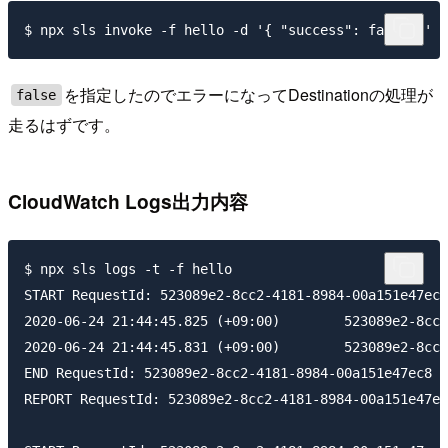
を指定したのでエラーになってDestinationの処理が
false
走るはずです。
CloudWatch Logs出力内容
$ npx sls logs -t -f hello

START RequestId: 523089e2-8cc2-4181-8984-00a151e47ec8
2020-06-24 21:44:45.825 (+09:00)        523089e2-8cc2
2020-06-24 21:44:45.831 (+09:00)        523089e2-8cc2
END RequestId: 523089e2-8cc2-4181-8984-00a151e47ec8

REPORT RequestId: 523089e2-8cc2-4181-8984-00a151e47ec