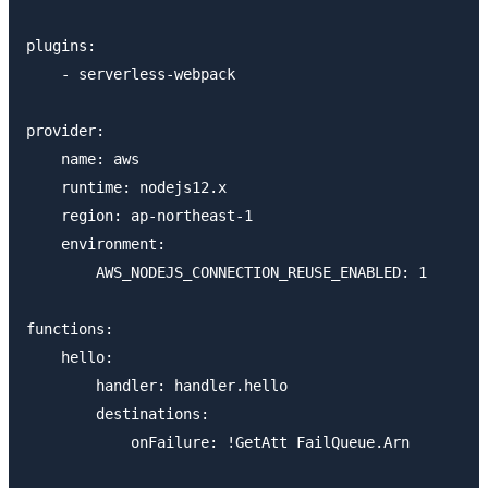
plugins:

    - serverless-webpack

provider:

    name: aws

    runtime: nodejs12.x

    region: ap-northeast-1

    environment:

        AWS_NODEJS_CONNECTION_REUSE_ENABLED: 1

functions:

    hello:

        handler: handler.hello

        destinations:

            onFailure: !GetAtt FailQueue.Arn
