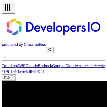
produced by Classmethod
Trending
AWS
Claude
Bedrock
Google Cloud
Azure
セミナー
会
社説明会
勉強会
事例
採用
目次