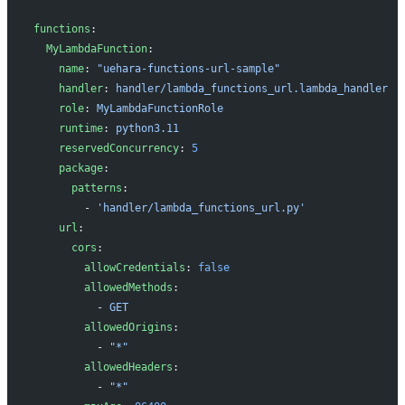
functions
:
  MyLambdaFunction
:
    name
: 
"uehara-functions-url-sample"
    handler
: 
handler/lambda_functions_url.lambda_handler
    role
: 
MyLambdaFunctionRole
    runtime
: 
python3.11
    reservedConcurrency
: 
5
    package
:
      patterns
:
        - 
'handler/lambda_functions_url.py'
    url
:
      cors
:
        allowCredentials
: 
false
        allowedMethods
:
          - 
GET
        allowedOrigins
:
          - 
"*"
        allowedHeaders
:
          - 
"*"