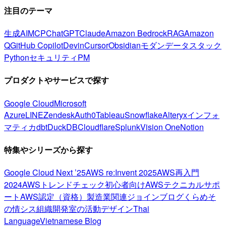
注目のテーマ
生成AI
MCP
ChatGPT
Claude
Amazon Bedrock
RAG
Amazon
Q
GitHub Copilot
Devin
Cursor
Obsidian
モダンデータスタック
Python
セキュリティ
PM
プロダクトやサービスで探す
Google Cloud
Microsoft
Azure
LINE
Zendesk
Auth0
Tableau
Snowflake
Alteryx
インフォ
マティカ
dbt
DuckDB
Cloudflare
Splunk
Vision One
Notion
特集やシリーズから探す
Google Cloud Next ’25
AWS re:Invent 2025
AWS再入門
2024
AWSトレンドチェック
初心者向け
AWSテクニカルサポ
ート
AWS認定（資格）
製造業関連
ジョインブログ
くらめそ
の情シス
組織開発室の活動
デザイン
Thai
Language
Vietnamese Blog