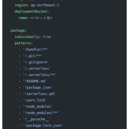
  region
: 
ap-northeast-1
  deploymentBucket
:
    name
: 
<バケット名>
package
:
  individually
: 
true
  patterns
:
    - 
'!handler/**'
    - 
'!.git/**'
    - 
'!.gitignore'
    - 
'!.serverless'
    - 
'!.serverless/**'
    - 
'!README.md'
    - 
'!package.json'
    - 
'!serverless.yml'
    - 
'!yarn.lock'
    - 
'!node_modules'
    - 
'!node_modules/**'
    - 
'!__pycache__'
    - 
'!package-lock.json'