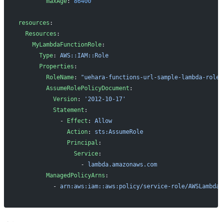
        maxAge
: 
86400
resources
:
  Resources
:
    MyLambdaFunctionRole
:
      Type
: 
AWS::IAM::Role
      Properties
:
        RoleName
: 
"uehara-functions-url-sample-lambda-role
        AssumeRolePolicyDocument
:
          Version
: 
'2012-10-17'
          Statement
:
            - 
Effect
: 
Allow
              Action
: 
sts:AssumeRole
              Principal
:
                Service
:
                  - 
lambda.amazonaws.com
        ManagedPolicyArns
:
          - 
arn:aws:iam::aws:policy/service-role/AWSLambda