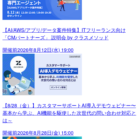
【AI/AWS/アプリ/データ案件特集】ITフリーランス向け
「CMパートナーズ」 説明会 by クラスメソッド
開催前
2026年8月12日(水) 19:00
【8/28（金）】カスタマーサポートAI導入デモウェビナー〜
基本から学ぶ、AI機能を駆使した次世代の問い合わせ対応と
は～
開催前
2026年8月28日(金) 15:00