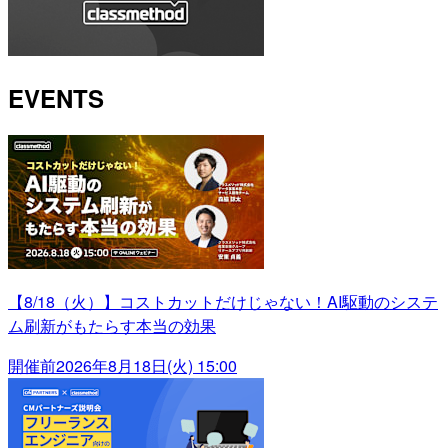
EVENTS
【8/18（火）】コストカットだけじゃない！AI駆動のシステ
ム刷新がもたらす本当の効果
開催前
2026年8月18日(火) 15:00