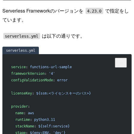
Serverless Frameworkのバージョンを
で指定をし
4.23.0
ています。
は以下の通りです。
serverless.yml
serverless.yml
service
: 
functions-url-sample
frameworkVersion
: 
'4'
configValidationMode
: 
error
licenseKey
: 
${ssm:<ライセンスキーのパス>}
provider
:
  name
: 
aws
  runtime
: 
python3.11
  stackName
: 
${self:service}
  stage
: 
${env:ENV, 'dev'}