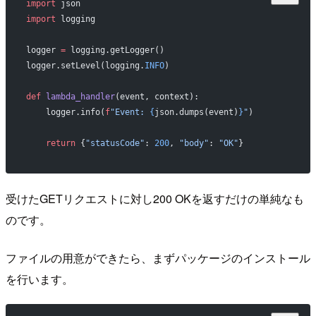
import
 json
import
 logging
logger 
=
 logging.getLogger()
logger.setLevel(logging.
INFO
)
def
 lambda_handler
(event, context):
    logger.info(
f
"Event: 
{
json.dumps(event)
}
"
)
    return
 {
"statusCode"
: 
200
, 
"body"
: 
"OK"
}
受けたGETリクエストに対し200 OKを返すだけの単純なも
のです。
ファイルの用意ができたら、まずパッケージのインストール
を行います。