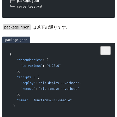
├── package.json
└── serverless.yml
は以下の通りです。
package.json
package.json
{
    "dependencies"
: {
      "serverless"
: 
"4.23.0"
    },
    "scripts"
: {
      "deploy"
: 
"sls deploy --verbose"
,
      "remove"
: 
"sls remove --verbose"
    },
    "name"
: 
"functions-url-sample"
  }