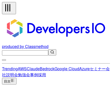
produced by Classmethod
Trending
AWS
Claude
Bedrock
Google Cloud
Azure
セミナー
会
社説明会
勉強会
事例
採用
目次