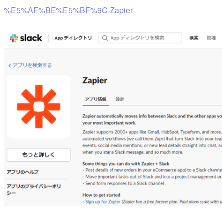
%E5%AF%BE%E5%BF%9C-Zapier