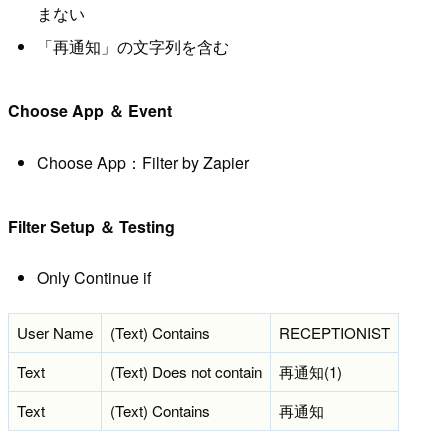
まない
「再通知」の文字列を含む
Choose App ＆ Event
Choose App：Filter by Zapier
Filter Setup ＆ Testing
Only Continue if
User Name
(Text) Contains
RECEPTIONIST
Text
(Text) Does not contain
再通知(1)
Text
(Text) Contains
再通知