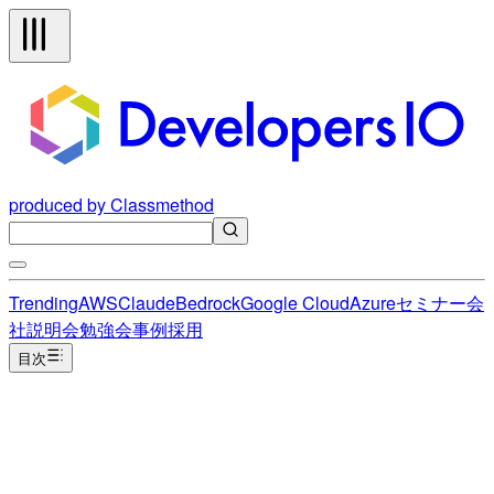
produced by Classmethod
Trending
AWS
Claude
Bedrock
Google Cloud
Azure
セミナー
会
社説明会
勉強会
事例
採用
目次