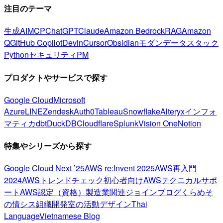
注目のテーマ
生成AI
MCP
ChatGPT
Claude
Amazon Bedrock
RAG
Amazon
Q
GitHub Copilot
Devin
Cursor
Obsidian
モダンデータスタック
Python
セキュリティ
PM
プロダクトやサービスで探す
Google Cloud
Microsoft
Azure
LINE
Zendesk
Auth0
Tableau
Snowflake
Alteryx
インフォ
マティカ
dbt
DuckDB
Cloudflare
Splunk
Vision One
Notion
特集やシリーズから探す
Google Cloud Next ’25
AWS re:Invent 2025
AWS再入門
2024
AWSトレンドチェック
初心者向け
AWSテクニカルサポ
ート
AWS認定（資格）
製造業関連
ジョインブログ
くらめそ
の情シス
組織開発室の活動
デザイン
Thai
Language
Vietnamese Blog