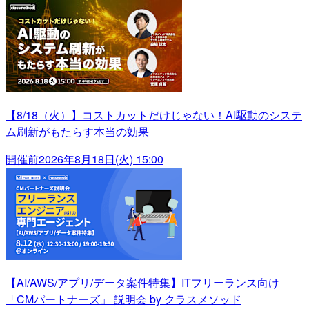
【8/18（火）】コストカットだけじゃない！AI駆動のシステ
ム刷新がもたらす本当の効果
開催前
2026年8月18日(火) 15:00
【AI/AWS/アプリ/データ案件特集】ITフリーランス向け
「CMパートナーズ」 説明会 by クラスメソッド