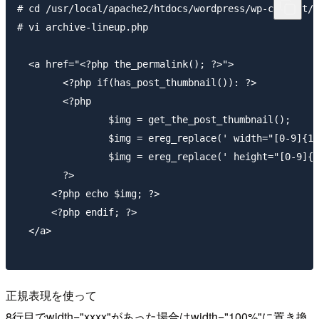
# cd /usr/local/apache2/htdocs/wordpress/wp-content/t
# vi archive-lineup.php

  <a href="<?php the_permalink(); ?>">

        <?php if(has_post_thumbnail()): ?>

        <?php

                $img = get_the_post_thumbnail();

                $img = ereg_replace(' width="[0-9]{1,
                $img = ereg_replace(' height="[0-9]{1
        ?>

      <?php echo $img; ?>

      <?php endif; ?>

  </a>

正規表現を使って
8行目でwidth="xxxx"があった場合はwidth="100%"に置き換