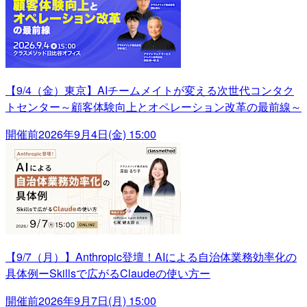
【9/4（金）東京】AIチームメイトが変える次世代コンタク
トセンター～顧客体験向上とオペレーション改革の最前線～
開催前
2026年9月4日(金) 15:00
【9/7（月）】Anthropic登壇！AIによる自治体業務効率化の
具体例ーSkillsで広がるClaudeの使い方ー
開催前
2026年9月7日(月) 15:00