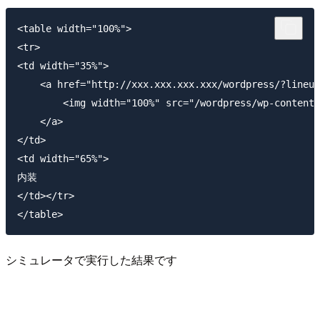
<table width="100%">

<tr>

<td width="35%">

    <a href="http://xxx.xxx.xxx.xxx/wordpress/?lineup
        <img width="100%" src="/wordpress/wp-content/
    </a>

</td>

<td width="65%">

内装

</td></tr>

シミュレータで実行した結果です