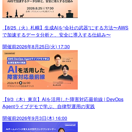
【8/25（火）札幌】生成AIを“会社の武器”にする方法〜AWS
で加速するデータ分析と、安全に導入する仕組み〜
開催前
2026年8月25日(火) 17:30
【9/3（木）東京】AIを活用した障害対応最前線 | DevOps
Agentライブデモで学ぶ、自律型運用の実践
開催前
2026年9月3日(木) 16:00