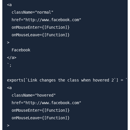
<a

  className="normal"

  href="http://www.facebook.com"

  onMouseEnter={[Function]}

  onMouseLeave={[Function]}

>

  Facebook

</a>

`;

exports[`Link changes the class when hovered 2`] = `

<a

  className="hovered"

  href="http://www.facebook.com"

  onMouseEnter={[Function]}

  onMouseLeave={[Function]}

>
