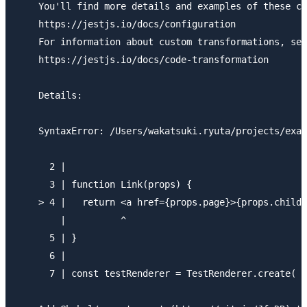
    You'll find more details and examples of these co
    https://jestjs.io/docs/configuration

    For information about custom transformations, see
    https://jestjs.io/docs/code-transformation

    Details:

    SyntaxError: /Users/wakatsuki.ryuta/projects/exam
      2 |

      3 | function Link(props) {

    > 4 |   return <a href={props.page}>{props.childr
        |          ^

      5 | }

      6 |

      7 | const testRenderer = TestRenderer.create(
