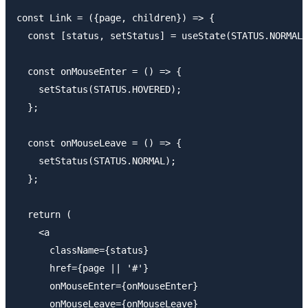
const Link = ({page, children}) => {

  const [status, setStatus] = useState(STATUS.NORMAL)
  const onMouseEnter = () => {

    setStatus(STATUS.HOVERED);

  };

  const onMouseLeave = () => {

    setStatus(STATUS.NORMAL);

  };

  return (

    <a

      className={status}

      href={page || '#'}

      onMouseEnter={onMouseEnter}

      onMouseLeave={onMouseLeave}
