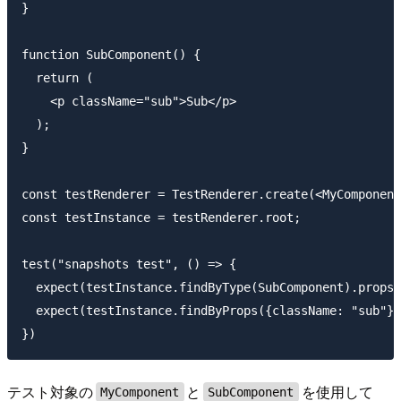
}

function SubComponent() {

  return (

    <p className="sub">Sub</p>

  );

}

const testRenderer = TestRenderer.create(<MyComponent
const testInstance = testRenderer.root;

test("snapshots test", () => {

  expect(testInstance.findByType(SubComponent).props.
  expect(testInstance.findByProps({className: "sub"})
テスト対象の
と
を使用して
MyComponent
SubComponent