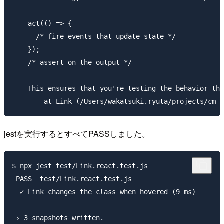
    act(() => {

      /* fire events that update state */

    });

    /* assert on the output */

    This ensures that you're testing the behavior the
jestを実行するとすべてPASSしました。
$ npx jest test/Link.react.test.js 

 PASS  test/Link.react.test.js

  ✓ Link changes the class when hovered (9 ms)

 › 3 snapshots written.
