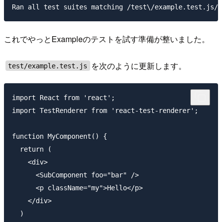
これでやっとExampleのテストを試す準備が整いました。
を次のように更新します。
test/example.test.js
import React from 'react';

import TestRenderer from 'react-test-renderer';

function MyComponent() {

  return (

    <div>

      <SubComponent foo="bar" />

      <p className="my">Hello</p>

    </div>

  )
