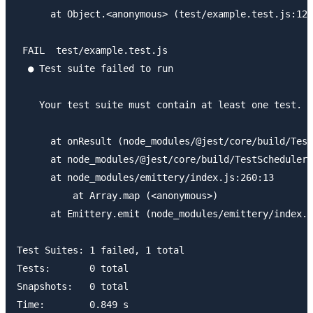
      at Object.<anonymous> (test/example.test.js:12:
 FAIL  test/example.test.js

  ● Test suite failed to run

    Your test suite must contain at least one test.

      at onResult (node_modules/@jest/core/build/Test
      at node_modules/@jest/core/build/TestScheduler.
      at node_modules/emittery/index.js:260:13

          at Array.map (<anonymous>)

      at Emittery.emit (node_modules/emittery/index.j
Test Suites: 1 failed, 1 total

Tests:       0 total

Snapshots:   0 total

Time:        0.849 s
