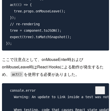
  act(() => {

    tree.props.onMouseLeave();

  });

  // re-rendering

  tree = component.toJSON();

  expect(tree).toMatchSnapshot();

ここで注意点として、onMouseEnter時および
onMouseLeave時はReact Hooksによる動作が発生するた
め、
を使用する必要がありました。
act()
  console.error

    Warning: An update to Link inside a test was not 
    When testing, code that causes React state update