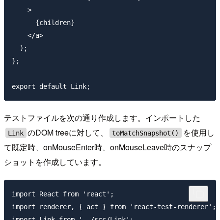
    >

      {children}

    </a>

  );

};

テストファイルを次の通り作成します。インポートした
のDOM treeに対して、
を使用し
Link
toMatchSnapshot()
て既定時、onMouseEnter時、onMouseLeave時のスナップ
ショットを作成しています。
import React from 'react';

import renderer, { act } from 'react-test-renderer';

import Link from '../src/Link';
