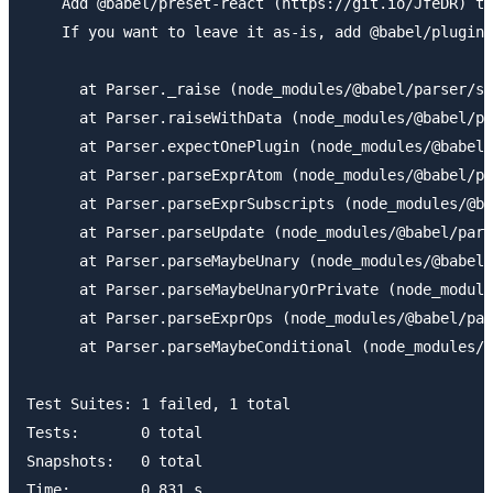
    Add @babel/preset-react (https://git.io/JfeDR) to
    If you want to leave it as-is, add @babel/plugin-
      at Parser._raise (node_modules/@babel/parser/sr
      at Parser.raiseWithData (node_modules/@babel/pa
      at Parser.expectOnePlugin (node_modules/@babel/
      at Parser.parseExprAtom (node_modules/@babel/pa
      at Parser.parseExprSubscripts (node_modules/@ba
      at Parser.parseUpdate (node_modules/@babel/pars
      at Parser.parseMaybeUnary (node_modules/@babel/
      at Parser.parseMaybeUnaryOrPrivate (node_module
      at Parser.parseExprOps (node_modules/@babel/par
      at Parser.parseMaybeConditional (node_modules/@
Test Suites: 1 failed, 1 total

Tests:       0 total

Snapshots:   0 total

Time:        0.831 s
