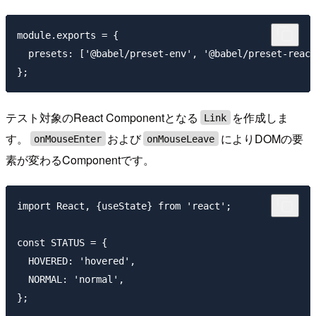
module.exports = {

  presets: ['@babel/preset-env', '@babel/preset-react
テスト対象のReact Componentとなる
を作成しま
Link
す。
および
によりDOMの要
onMouseEnter
onMouseLeave
素が変わるComponentです。
import React, {useState} from 'react';

const STATUS = {

  HOVERED: 'hovered',

  NORMAL: 'normal',

};
