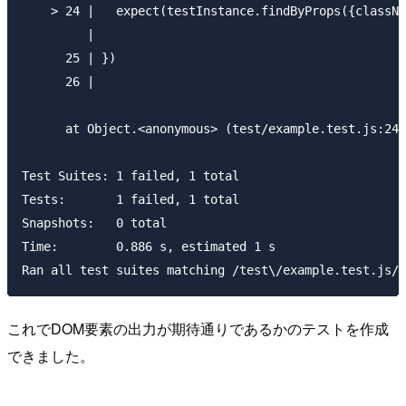
    > 24 |   expect(testInstance.findByProps({classNa
         |                                           
      25 | })

      26 |

      at Object.<anonymous> (test/example.test.js:24:
Test Suites: 1 failed, 1 total

Tests:       1 failed, 1 total

Snapshots:   0 total

Time:        0.886 s, estimated 1 s

これでDOM要素の出力が期待通りであるかのテストを作成
できました。