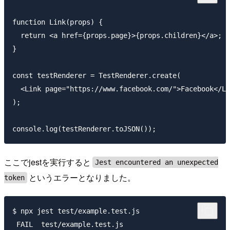
function Link(props) {

  return <a href={props.page}>{props.children}</a>;

}

const testRenderer = TestRenderer.create(

  <Link page="https://www.facebook.com/">Facebook</Li
);

ここでjestを実行すると
Jest encountered an unexpected
というエラーとなりました。
token
$ npx jest test/example.test.js

 FAIL  test/example.test.js
