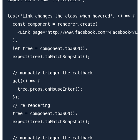
test('Link changes the class when hovered', () => {

  const component = renderer.create(

    <Link page="http://www.facebook.com">Facebook</Li
  );

  let tree = component.toJSON();

  expect(tree).toMatchSnapshot();

  // manually trigger the callback

  act(() => {

    tree.props.onMouseEnter();

  });

  // re-rendering

  tree = component.toJSON();

  expect(tree).toMatchSnapshot();

  // manually trigger the callback
