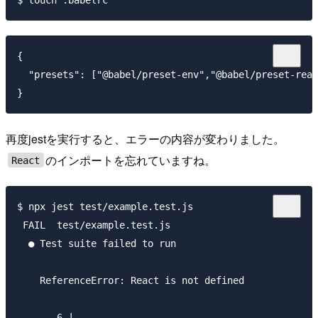
{

  "presets": ["@babel/preset-env","@babel/preset-reac
再度jestを実行すると、エラーの内容が変わりました。
のインポートを忘れていますね。
React
$ npx jest test/example.test.js          

 FAIL  test/example.test.js

  ● Test suite failed to run

    ReferenceError: React is not defined

       6 |
