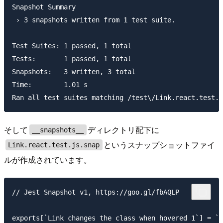
Snapshot Summary

 › 3 snapshots written from 1 test suite.

Test Suites: 1 passed, 1 total

Tests:       1 passed, 1 total

Snapshots:   3 written, 3 total

Time:        1.01 s

そして
ディレクトリ配下に
__snapshots__
というスナップショットファイ
Link.react.test.js.snap
ルが作成されています。
// Jest Snapshot v1, https://goo.gl/fbAQLP

exports[`Link changes the class when hovered 1`] = `
