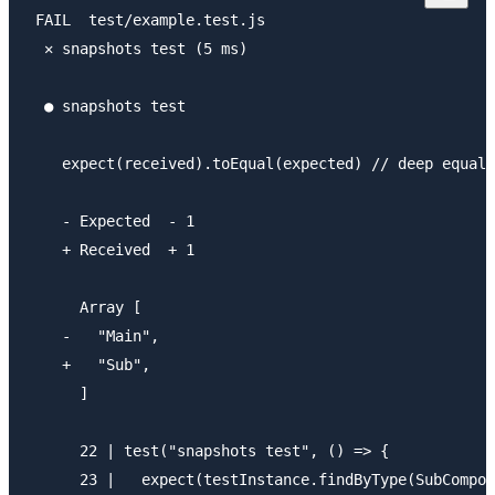
 FAIL  test/example.test.js

  ✕ snapshots test (5 ms)

  ● snapshots test

    expect(received).toEqual(expected) // deep equali
    - Expected  - 1

    + Received  + 1

      Array [

    -   "Main",

    +   "Sub",

      ]

      22 | test("snapshots test", () => {

      23 |   expect(testInstance.findByType(SubCompon