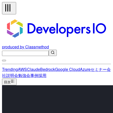
produced by Classmethod
Trending
AWS
Claude
Bedrock
Google Cloud
Azure
セミナー
会
社説明会
勉強会
事例
採用
目次