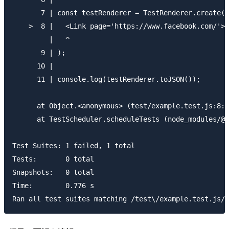
       7 | const testRenderer = TestRenderer.create(

    >  8 |   <Link page='https://www.facebook.com/'>F
         |   ^

       9 | );

      10 |

      11 | console.log(testRenderer.toJSON());

      at Object.<anonymous> (test/example.test.js:8:3
      at TestScheduler.scheduleTests (node_modules/@j
Test Suites: 1 failed, 1 total

Tests:       0 total

Snapshots:   0 total

Time:        0.776 s
