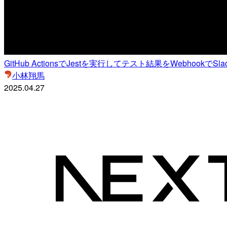
GitHub ActionsでJestを実行してテスト結果をWebhookでS
小林翔馬
2025.04.27