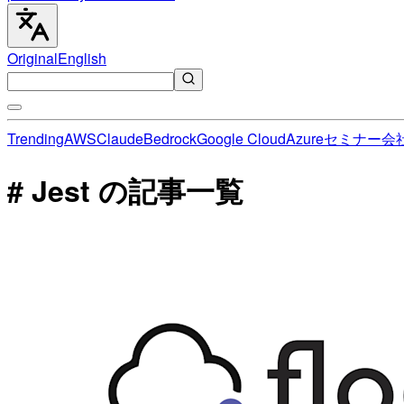
Original
English
Trending
AWS
Claude
Bedrock
Google Cloud
Azure
セミナー
会
# Jest の記事一覧