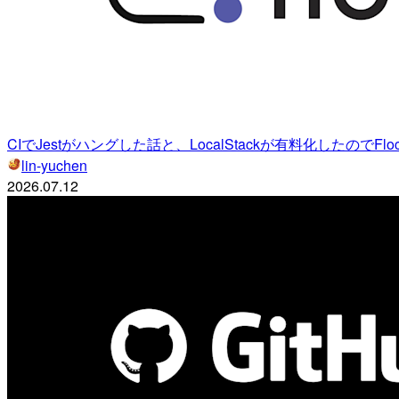
CIでJestがハングした話と、LocalStackが有料化したのでFl
lin-yuchen
2026.07.12