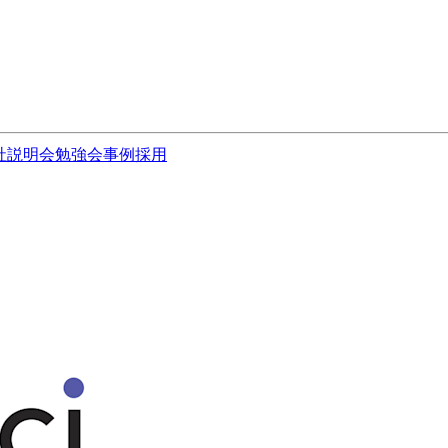
社説明会
勉強会
事例
採用