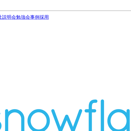
社説明会
勉強会
事例
採用