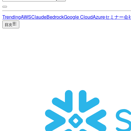
Trending
AWS
Claude
Bedrock
Google Cloud
Azure
セミナー
会
目次