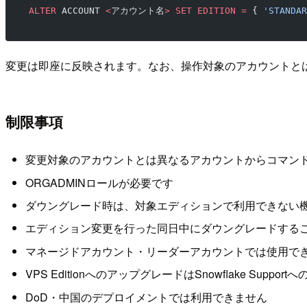
ALTER
 ACCOUNT 
<
アカウント名
>
 SET
 EDITION
 =
 { 
'STANDAR
変更は即座に反映されます。なお、操作対象のアカウントと
制限事項
変更対象のアカウントとは異なるアカウントからコマン
ORGADMINロールが必要です
ダウングレード時は、対象エディションで利用できない
エディション変更を行った同日中にダウングレードする
マネージドアカウント・リーダーアカウントでは使用できません（
VPS EditionへのアップグレードはSnowflake Suppo
DoD・中国のデプロイメントでは利用できません