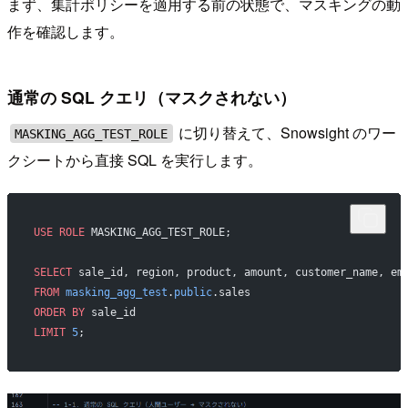
まず、集計ポリシーを適用する前の状態で、マスキングの動
作を確認します。
通常の SQL クエリ（マスクされない）
に切り替えて、Snowsight のワー
MASKING_AGG_TEST_ROLE
クシートから直接 SQL を実行します。
USE
 ROLE
 MASKING_AGG_TEST_ROLE;
SELECT
 sale_id, region, product, amount, customer_name, em
FROM
 masking_agg_test
.
public
.sales
ORDER BY
 sale_id
LIMIT
 5
;