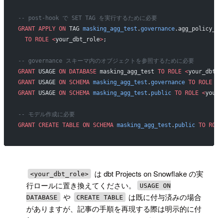
-- post-hook で SET TAG を実行するために必要
GRANT
 APPLY
 ON
 TAG 
masking_agg_test
.
governance
.agg_policy_
  TO
 ROLE
 <
your_dbt_role
>
;
-- governance スキーマ内のオブジェクトを参照するために必要
GRANT
 USAGE 
ON
 DATABASE
 masking_agg_test 
TO
 ROLE
 <
your_dbt
GRANT
 USAGE 
ON
 SCHEMA
 masking_agg_test
.
governance
 TO
 ROLE
 
GRANT
 USAGE 
ON
 SCHEMA
 masking_agg_test
.
public
 TO
 ROLE
 <
you
-- モデル作成に必要
GRANT
 CREATE
 TABLE
 ON
 SCHEMA
 masking_agg_test
.
public
 TO
 RO
!
は dbt Projects on Snowflake の実
<your_dbt_role>
行ロールに置き換えてください。
USAGE ON
や
は既に付与済みの場合
DATABASE
CREATE TABLE
がありますが、記事の手順を再現する際は明示的に付