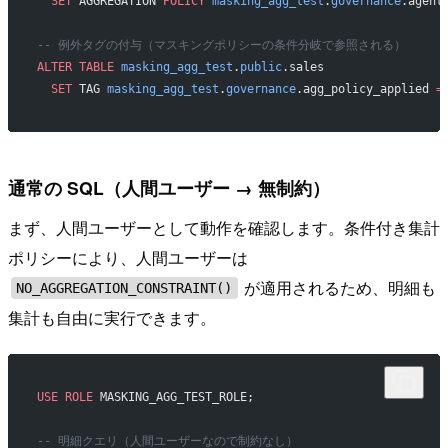
  SET
 AGGREGATION 
POLICY
 masking_agg_test
.
governance
.agent
-- 例外タグの付与（マスキングポリシーの条件分岐で参照される）
ALTER
 TABLE
 masking_agg_test
.
public
.sales
  SET
 TAG 
masking_agg_test
.
governance
.agg_policy_applied 
=
通常の SQL（人間ユーザー → 無制約）
まず、人間ユーザーとして動作を確認します。条件付き集計
ポリシーにより、人間ユーザーは
が適用されるため、明細も
NO_AGGREGATION_CONSTRAINT()
集計も自由に実行できます。
USE
 ROLE
 MASKING_AGG_TEST_ROLE;
-- 明細クエリ（人間ユーザーなので制約なし）