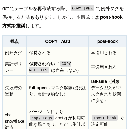
dbt でテーブルを再作成する際、
で例外タグを
COPY TAGS
保持する方法もあります。しかし、本構成では
post-hook
方式を推奨
します。
観点
COPY TAGS
post-hook
例外タグ
保持される
再適用される
集計ポリ
保持されない
（
COPY
再適用される
シー
は存在しない）
POLICIES
fail-safe
（対象
失敗時の
fail-open
（マスク解除だけ残
データ型列がマ
挙動
り、集計制約なし）
スクされた状態
に戻る）
バージョンにより
dbt-
config が利用可
で
copy_tags
+post-hook
snowflake
能な場合あり。ただし集計ポ
設定可能
対応