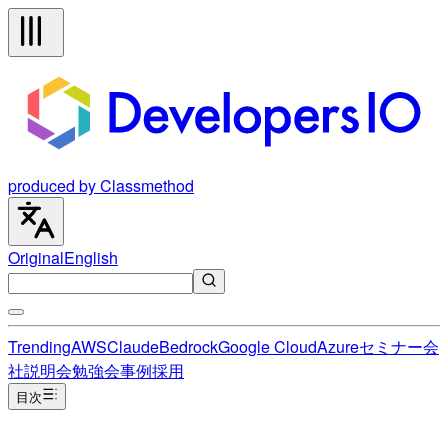
produced by Classmethod
Original
English
Trending
AWS
Claude
Bedrock
Google Cloud
Azure
セミナー
会
社説明会
勉強会
事例
採用
目次