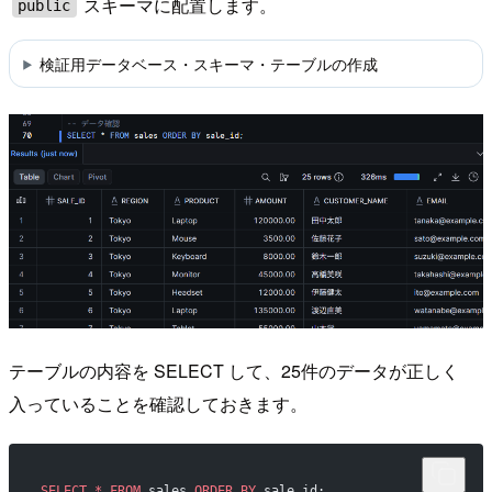
スキーマに配置します。
public
検証用データベース・スキーマ・テーブルの作成
テーブルの内容を SELECT して、25件のデータが正しく
入っていることを確認しておきます。
SELECT
 *
 FROM
 sales 
ORDER BY
 sale_id;