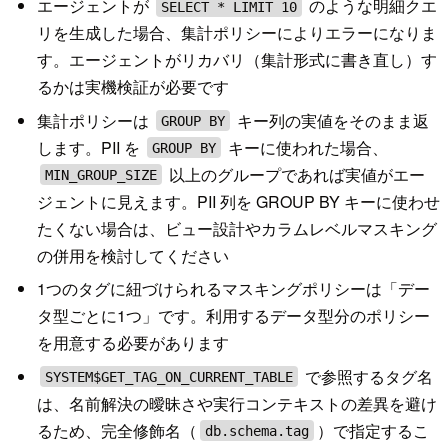
エージェントが
のような明細クエ
SELECT * LIMIT 10
リを生成した場合、集計ポリシーによりエラーになりま
す。エージェントがリカバリ（集計形式に書き直し）す
るかは実機検証が必要です
集計ポリシーは
キー列の実値をそのまま返
GROUP BY
します。PII を
キーに使われた場合、
GROUP BY
以上のグループであれば実値がエー
MIN_GROUP_SIZE
ジェントに見えます。PII 列を GROUP BY キーに使わせ
たくない場合は、ビュー設計やカラムレベルマスキング
の併用を検討してください
1つのタグに紐づけられるマスキングポリシーは「デー
タ型ごとに1つ」です。利用するデータ型分のポリシー
を用意する必要があります
で参照するタグ名
SYSTEM$GET_TAG_ON_CURRENT_TABLE
は、名前解決の曖昧さや実行コンテキストの差異を避け
るため、完全修飾名（
）で指定するこ
db.schema.tag