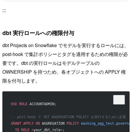
:::
dbt 実行ロールへの権限付与
dbt Projects on Snowflake でモデルを実行するロールには、
post-hook で集計ポリシーとタグを適用するための権限が必
要です。dbt の実行ロールはモデルテーブルの
OWNERSHIP を持つため、各オブジェクトへの APPLY 権
限を付与します。
USE
 ROLE
 ACCOUNTADMIN;
-- post-hook で SET AGGREGATION POLICY を実行するために必要
GRANT
 APPLY
 ON
 AGGREGATION 
POLICY
 masking_agg_test
.
governa
  TO
 ROLE
 <
your_dbt_role
>
;