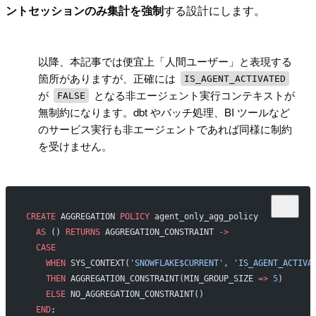
ントセッションのみ集計を強制
する設計にします。
!
以降、本記事では便宜上「人間ユーザー」と表現する
箇所がありますが、正確には
IS_AGENT_ACTIVATED
が
となる非エージェント実行コンテキストが
FALSE
無制約になります。dbt やバッチ処理、BI ツールなど
のサービス実行も非エージェントであれば同様に制約
を受けません。
CREATE
 AGGREGATION 
POLICY
 agent_only_agg_policy
  AS
 () 
RETURNS
 AGGREGATION_CONSTRAINT 
->
  CASE
    WHEN
 SYS_CONTEXT(
'SNOWFLAKE$CURRENT'
, 
'IS_AGENT_ACTIVA
    THEN
 AGGREGATION_CONSTRAINT(MIN_GROUP_SIZE 
=>
 5
)
    ELSE
 NO_AGGREGATION_CONSTRAINT()
  END
;