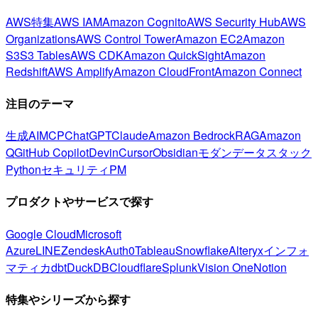
AWS特集
AWS IAM
Amazon Cognito
AWS Security Hub
AWS
Organizations
AWS Control Tower
Amazon EC2
Amazon
S3
S3 Tables
AWS CDK
Amazon QuickSight
Amazon
Redshift
AWS Amplify
Amazon CloudFront
Amazon Connect
注目のテーマ
生成AI
MCP
ChatGPT
Claude
Amazon Bedrock
RAG
Amazon
Q
GitHub Copilot
Devin
Cursor
Obsidian
モダンデータスタック
Python
セキュリティ
PM
プロダクトやサービスで探す
Google Cloud
Microsoft
Azure
LINE
Zendesk
Auth0
Tableau
Snowflake
Alteryx
インフォ
マティカ
dbt
DuckDB
Cloudflare
Splunk
Vision One
Notion
特集やシリーズから探す