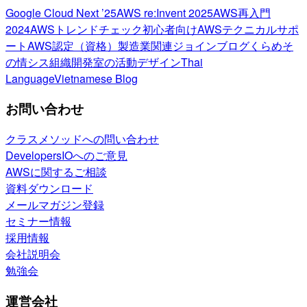
Google Cloud Next ’25
AWS re:Invent 2025
AWS再入門
2024
AWSトレンドチェック
初心者向け
AWSテクニカルサポ
ート
AWS認定（資格）
製造業関連
ジョインブログ
くらめそ
の情シス
組織開発室の活動
デザイン
Thai
Language
Vietnamese Blog
お問い合わせ
クラスメソッドへの問い合わせ
DevelopersIOへのご意見
AWSに関するご相談
資料ダウンロード
メールマガジン登録
セミナー情報
採用情報
会社説明会
勉強会
運営会社