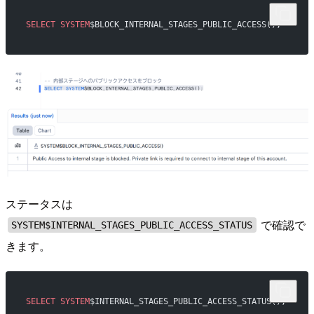
SELECT
 SYSTEM
$BLOCK_INTERNAL_STAGES_PUBLIC_ACCESS();
ステータスは
で確認で
SYSTEM$INTERNAL_STAGES_PUBLIC_ACCESS_STATUS
きます。
SELECT
 SYSTEM
$INTERNAL_STAGES_PUBLIC_ACCESS_STATUS();