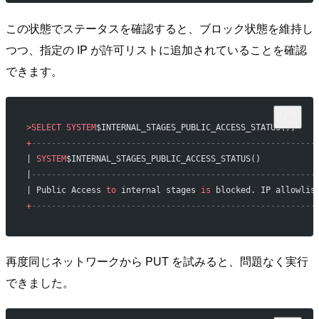
この状態でステータスを確認すると、ブロック状態を維持し
つつ、指定の IP が許可リストに追加されていることを確認
できます。
>SELECT
 SYSTEM
$INTERNAL_STAGES_PUBLIC_ACCESS_STATUS();
+
---------------------------------------------------------
| 
SYSTEM
$INTERNAL_STAGES_PUBLIC_ACCESS_STATUS()           
|
---------------------------------------------------------
| Public Access 
to
 internal stages 
is
 blocked. IP allowlis
+
---------------------------------------------------------
再度同じネットワークから PUT を試みると、問題なく実行
できました。