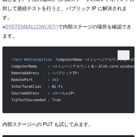
対して接続テストを行うと、パブリック IP に解決されま
す。
※
SYSTEM$ALLOWLIST()
で内部ステージの場所を確認でき
ます。
>
Test-NetConnection
 -
ComputerName 
<
ストレージアカウント名
>
.bl
ComputerName     : 
<
ストレージアカウント名
>
.blob.core.windows
RemoteAddress    : 
<
パブリックIP
>
RemotePort       : 
443
InterfaceAlias   : Wi
-
Fi
SourceAddress    : 
<
ローカルIP
>
TcpTestSucceeded : True
内部ステージへの PUT も試してみます。