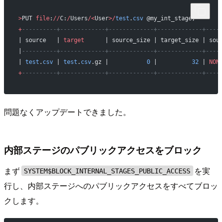
>
PUT 
file
:
//
C:
/
Users
/<
User
>/
test
.
csv
 @my_int_stage;
+
----------+-------------+-------------+-------------+----
| source   | 
target
      | source_size | target_size | sou
|
----------+-------------+-------------+-------------+----
| 
test
.
csv
 | 
test
.
csv
.gz |           
0
 |          
32
 | 
NON
+
----------+-------------+-------------+-------------+----
問題なくアップデートできました。
内部ステージのパブリックアクセスをブロック
まず
を実
SYSTEM$BLOCK_INTERNAL_STAGES_PUBLIC_ACCESS
行し、内部ステージへのパブリックアクセスをすべてブロッ
クします。