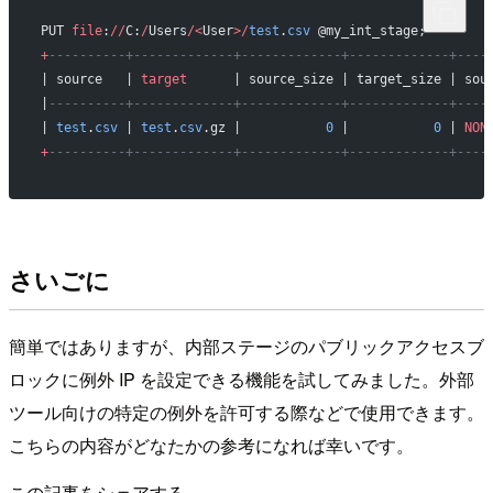
PUT 
file
:
//
C:
/
Users
/<
User
>/
test
.
csv
 @my_int_stage;
+
----------+-------------+-------------+-------------+----
| source   | 
target
      | source_size | target_size | sou
|
----------+-------------+-------------+-------------+----
| 
test
.
csv
 | 
test
.
csv
.gz |           
0
 |           
0
 | 
NON
+
----------+-------------+-------------+-------------+----
さいごに
簡単ではありますが、内部ステージのパブリックアクセスブ
ロックに例外 IP を設定できる機能を試してみました。外部
ツール向けの特定の例外を許可する際などで使用できます。
こちらの内容がどなたかの参考になれば幸いです。
この記事をシェアする