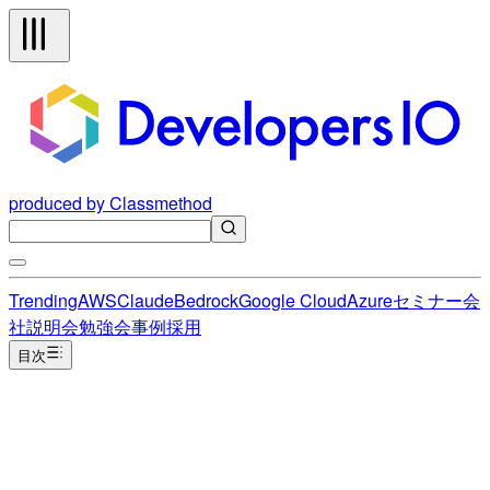
produced by Classmethod
Trending
AWS
Claude
Bedrock
Google Cloud
Azure
セミナー
会
社説明会
勉強会
事例
採用
目次