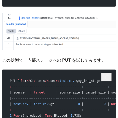
この状態で、内部ステージへの PUT を試してみます。
PUT 
file
:
//
C:
/
Users
/<
User
>/
test
.
csv
 @my_int_stage;
+
----------+-------------+-------------+-------------+----
| source   | 
target
      | source_size | target_size | sou
|
----------+-------------+-------------+-------------+----
| 
test
.
csv
 | 
test
.
csv
.gz |           
0
 |           
0
 | 
NON
+
----------+-------------+-------------+-------------+----
1
 Row
(s) produced. 
Time
 Elapsed: 
1
.738s