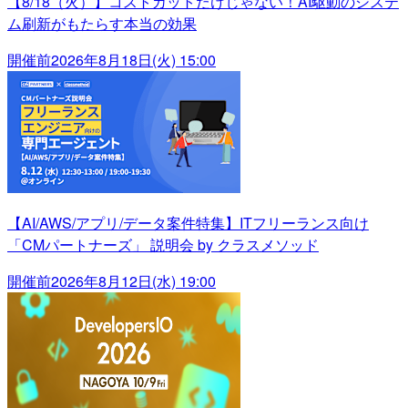
【8/18（火）】コストカットだけじゃない！AI駆動のシステ
ム刷新がもたらす本当の効果
開催前
2026年8月18日(火) 15:00
【AI/AWS/アプリ/データ案件特集】ITフリーランス向け
「CMパートナーズ」 説明会 by クラスメソッド
開催前
2026年8月12日(水) 19:00