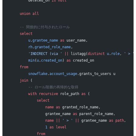
        deleted_on 
is
 null
    union all
    -- 間接的に付与されたロール
    select
        u
.
grantee_name
 as
 user_name,
        rh
.
granted_role_name
,
        'INDIRECT (via '
 ||
 listagg(
distinct
 u
.
role
, 
' > '
        min
(
u
.
created_on
) 
as
 created_on
    from
        snowflake
.
account_usage
.grants_to_users u
    join
 (
        -- ロール階層の再帰的な取得
        with
 recursive
 role_path 
as
 (
            select
                name
 as
 granted_role_name,
                grantee_name 
as
 parent_role_name,
                name
 ||
 ' > '
 ||
 grantee_name 
as
 path
,
                1
 as
 level
            from