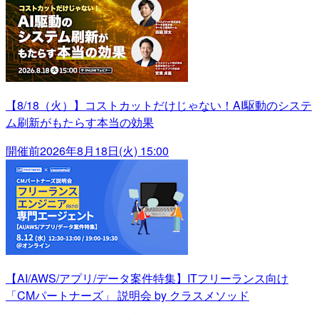
【8/18（火）】コストカットだけじゃない！AI駆動のシステ
ム刷新がもたらす本当の効果
開催前
2026年8月18日(火) 15:00
【AI/AWS/アプリ/データ案件特集】ITフリーランス向け
「CMパートナーズ」 説明会 by クラスメソッド