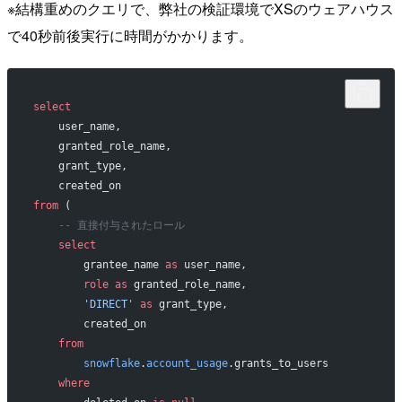
※結構重めのクエリで、弊社の検証環境でXSのウェアハウス
で40秒前後実行に時間がかかります。
select
    user_name,
    granted_role_name,
    grant_type,
    created_on
from
 (
    -- 直接付与されたロール
    select
        grantee_name 
as
 user_name,
        role
 as
 granted_role_name,
        'DIRECT'
 as
 grant_type,
        created_on
    from
        snowflake
.
account_usage
.grants_to_users
    where