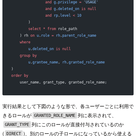
                and
 g
.
privilege
 =
 'USAGE'
                and
 g
.
deleted_on
 is
 null
                and
 rp
.
level
 <
 10
        )
        select
 *
 from
 role_path
    ) rh 
on
 u
.
role
 =
 rh
.
parent_role_name
    where
        u
.
deleted_on
 is
 null
    group by
        u
.
grantee_name
, 
rh
.
granted_role_name
)
order by
    user_name, grant_type, granted_role_name;
実行結果として下図のような形で、各ユーザーごとに利用で
きるロールが
列に表示されて、
GRANTED_ROLE_NAME
列にこのロールが直接付与されているのか
GRANT_TYPE
(
)、別のロールの子ロールになっているから使える
DIRECT