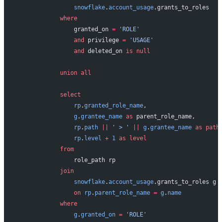
                snowflake
.
account_usage
.grants_to_roles
            where
                granted_on 
=
 'ROLE'
                and
 privilege 
=
 'USAGE'
                and
 deleted_on 
is
 null
            union all
            select
                rp
.
granted_role_name
,
                g
.
grantee_name
 as
 parent_role_name,
                rp
.
path
 ||
 ' > '
 ||
 g
.
grantee_name
 as
 path
                rp
.
level
 +
 1
 as
 level
            from
                role_path rp
            join
                snowflake
.
account_usage
.grants_to_roles g
                on
 rp
.
parent_role_name
 =
 g
.
name
            where
                g
.
granted_on
 =
 'ROLE'