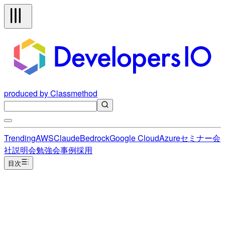
produced by Classmethod
Trending
AWS
Claude
Bedrock
Google Cloud
Azure
セミナー
会
社説明会
勉強会
事例
採用
目次