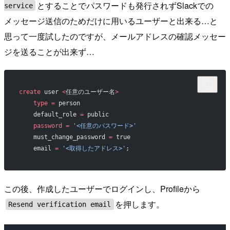
とすることでパスワードも発行されずSlackでの
service
メッセージ送信のためだけに用いるユーザーと出来る…と
思って一度試したのですが、メールアドレスの確認メッセー
ジを送ることが出来ず…
create
 user 
<
任意のユーザー名
>
    type
 =
 person
    default_role 
=
 public
    password
 =
 '<任意のパスワード>'
    must_change_password 
=
 true
    email 
=
 '<取得したアドレス>'
;
この後、作成したユーザーでログインし、Profileから
を押します。
Resend verification email