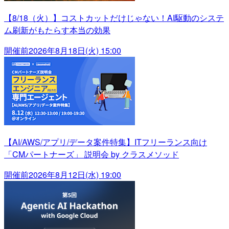
【8/18（火）】コストカットだけじゃない！AI駆動のシステ
ム刷新がもたらす本当の効果
開催前
2026年8月18日(火) 15:00
【AI/AWS/アプリ/データ案件特集】ITフリーランス向け
「CMパートナーズ」 説明会 by クラスメソッド
開催前
2026年8月12日(水) 19:00