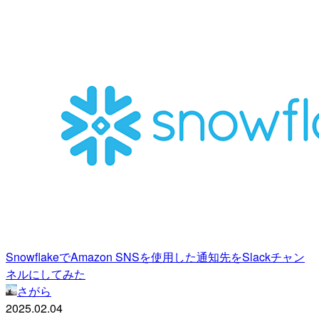
SnowflakeでAmazon SNSを使用した通知先をSlackチャン
ネルにしてみた
さがら
2025.02.04