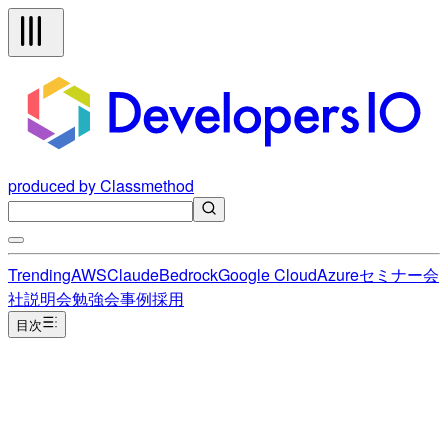
produced by Classmethod
Trending
AWS
Claude
Bedrock
Google Cloud
Azure
セミナー
会
社説明会
勉強会
事例
採用
目次