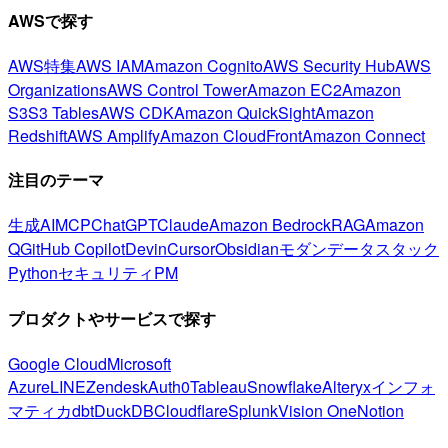
AWSで探す
AWS特集
AWS IAM
Amazon Cognito
AWS Security Hub
AWS
Organizations
AWS Control Tower
Amazon EC2
Amazon
S3
S3 Tables
AWS CDK
Amazon QuickSight
Amazon
Redshift
AWS Amplify
Amazon CloudFront
Amazon Connect
注目のテーマ
生成AI
MCP
ChatGPT
Claude
Amazon Bedrock
RAG
Amazon
Q
GitHub Copilot
Devin
Cursor
Obsidian
モダンデータスタック
Python
セキュリティ
PM
プロダクトやサービスで探す
Google Cloud
Microsoft
Azure
LINE
Zendesk
Auth0
Tableau
Snowflake
Alteryx
インフォ
マティカ
dbt
DuckDB
Cloudflare
Splunk
Vision One
Notion