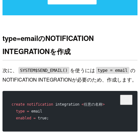
type=emailのNOTIFICATION
INTEGRATIONを作成
次に、
を使うには
の
SYSTEM$SEND_EMAIL()
type = email
NOTIFICATION INTEGRATIONが必要のため、作成します。
create
 notification
 integration 
<
任意の名称
>
  type
 =
 email
  enabled
 =
 true;