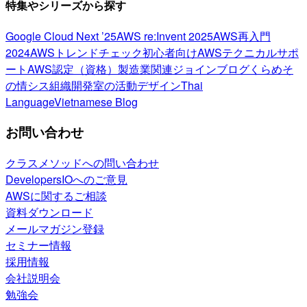
特集やシリーズから探す
Google Cloud Next ’25
AWS re:Invent 2025
AWS再入門
2024
AWSトレンドチェック
初心者向け
AWSテクニカルサポ
ート
AWS認定（資格）
製造業関連
ジョインブログ
くらめそ
の情シス
組織開発室の活動
デザイン
Thai
Language
Vietnamese Blog
お問い合わせ
クラスメソッドへの問い合わせ
DevelopersIOへのご意見
AWSに関するご相談
資料ダウンロード
メールマガジン登録
セミナー情報
採用情報
会社説明会
勉強会