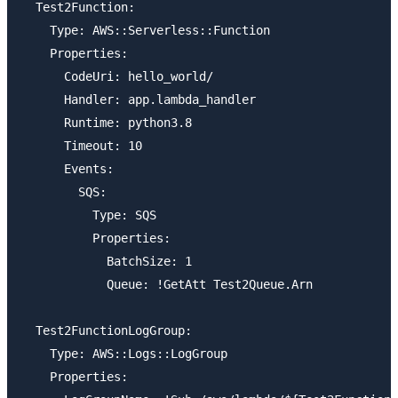
  Test2Function:

    Type: AWS::Serverless::Function

    Properties:

      CodeUri: hello_world/

      Handler: app.lambda_handler

      Runtime: python3.8

      Timeout: 10

      Events:

        SQS:

          Type: SQS

          Properties:

            BatchSize: 1

            Queue: !GetAtt Test2Queue.Arn

  Test2FunctionLogGroup:

    Type: AWS::Logs::LogGroup

    Properties:
