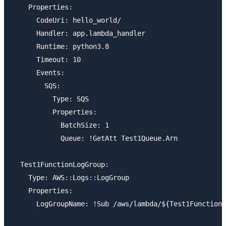
    Properties:

      CodeUri: hello_world/

      Handler: app.lambda_handler

      Runtime: python3.8

      Timeout: 10

      Events:

        SQS:

          Type: SQS

          Properties:

            BatchSize: 1

            Queue: !GetAtt Test1Queue.Arn

  Test1FunctionLogGroup:

    Type: AWS::Logs::LogGroup

    Properties:

      LogGroupName: !Sub /aws/lambda/${Test1Function}
