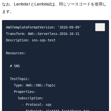
なお、Lambda1とLambda2は、同じソースコードを使用し
ます。
AWSTemplateFormatVersion: '2010-09-09'

Transform: AWS::Serverless-2016-10-31

Description: sns-sqs-test

Resources:

  # SNS

  TestTopic:

    Type: AWS::SNS::Topic

    Properties:

      Subscription:

        - Protocol: sqs
