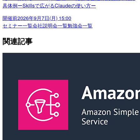
具体例ーSkillsで広がるClaudeの使い方ー
開催前
2026年9月7日(月) 15:00
セミナー一覧
会社説明会一覧
勉強会一覧
関連記事