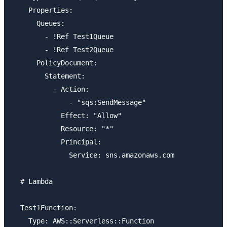
    Properties:

      Queues:

        - !Ref Test1Queue

        - !Ref Test2Queue

      PolicyDocument:

        Statement:

          - Action:

              - "sqs:SendMessage"

            Effect: "Allow"

            Resource: "*"

            Principal:

              Service: sns.amazonaws.com

  # Lambda

  Test1Function:

    Type: AWS::Serverless::Function
