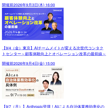
開催前
2026年9月3日(木) 16:00
【9/4（金）東京】AIチームメイトが変える次世代コンタク
トセンター～顧客体験向上とオペレーション改革の最前線～
開催前
2026年9月4日(金) 15:00
【9/7（月）】Anthropic登壇！AIによる自治体業務効率化の