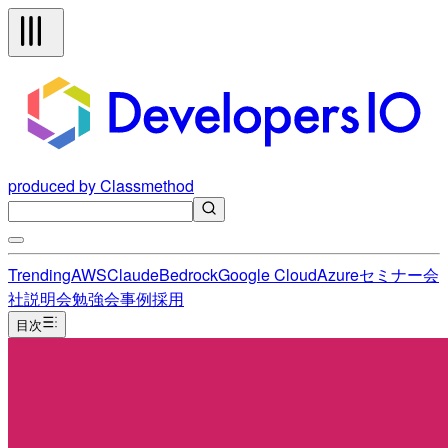
produced by Classmethod
Trending
AWS
Claude
Bedrock
Google Cloud
Azure
セミナー
会
社説明会
勉強会
事例
採用
目次