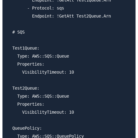
          Endpoint: !GetAtt Test1Queue.Arn

        - Protocol: sqs

          Endpoint: !GetAtt Test2Queue.Arn

  # SQS

  Test1Queue:

    Type: AWS::SQS::Queue

    Properties:

      VisibilityTimeout: 10

  Test2Queue:

    Type: AWS::SQS::Queue

    Properties:

      VisibilityTimeout: 10

  QueuePolicy:

    Type: AWS::SQS::QueuePolicy
