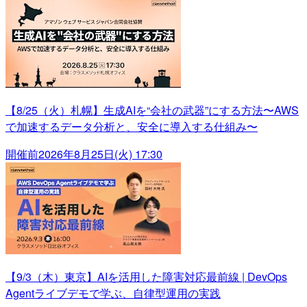
【8/25（火）札幌】生成AIを“会社の武器”にする方法〜AWS
で加速するデータ分析と、安全に導入する仕組み〜
開催前
2026年8月25日(火) 17:30
【9/3（木）東京】AIを活用した障害対応最前線 | DevOps
Agentライブデモで学ぶ、自律型運用の実践