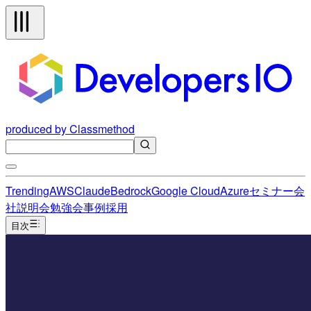
produced by Classmethod
Trending
AWS
Claude
Bedrock
Google Cloud
Azure
セミナー
会
社説明会
勉強会
事例
採用
目次