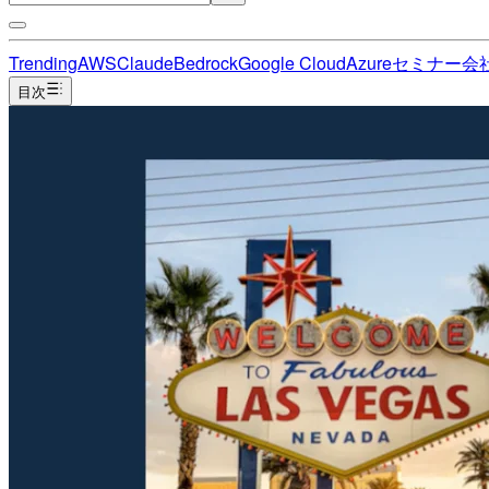
Trending
AWS
Claude
Bedrock
Google Cloud
Azure
セミナー
会
目次