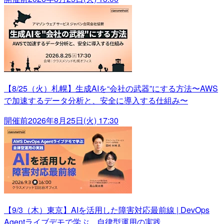
【8/25（火）札幌】生成AIを“会社の武器”にする方法〜AWS
で加速するデータ分析と、安全に導入する仕組み〜
開催前
2026年8月25日(火) 17:30
【9/3（木）東京】AIを活用した障害対応最前線 | DevOps
Agentライブデモで学ぶ、自律型運用の実践