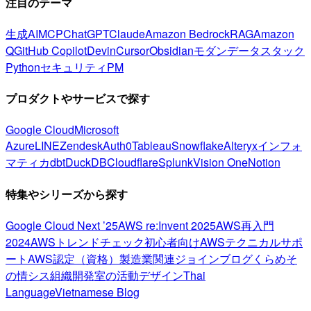
注目のテーマ
生成AI
MCP
ChatGPT
Claude
Amazon Bedrock
RAG
Amazon
Q
GitHub Copilot
Devin
Cursor
Obsidian
モダンデータスタック
Python
セキュリティ
PM
プロダクトやサービスで探す
Google Cloud
Microsoft
Azure
LINE
Zendesk
Auth0
Tableau
Snowflake
Alteryx
インフォ
マティカ
dbt
DuckDB
Cloudflare
Splunk
Vision One
Notion
特集やシリーズから探す
Google Cloud Next ’25
AWS re:Invent 2025
AWS再入門
2024
AWSトレンドチェック
初心者向け
AWSテクニカルサポ
ート
AWS認定（資格）
製造業関連
ジョインブログ
くらめそ
の情シス
組織開発室の活動
デザイン
Thai
Language
Vietnamese Blog