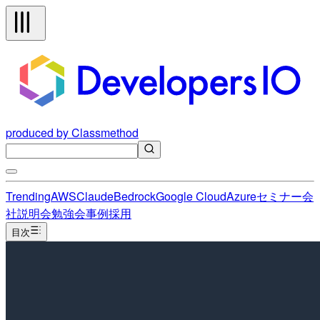
produced by Classmethod
Trending
AWS
Claude
Bedrock
Google Cloud
Azure
セミナー
会
社説明会
勉強会
事例
採用
目次