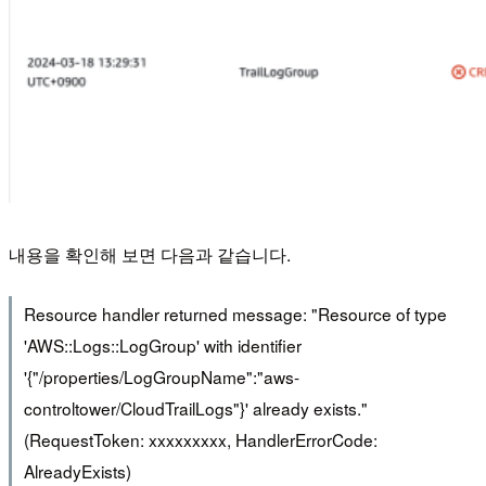
내용을 확인해 보면 다음과 같습니다.
Resource handler returned message: "Resource of type
'AWS::Logs::LogGroup' with identifier
'{"/properties/LogGroupName":"aws-
controltower/CloudTrailLogs"}' already exists."
(RequestToken: xxxxxxxxx, HandlerErrorCode:
AlreadyExists)