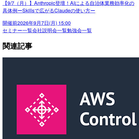
【9/7（月）】Anthropic登壇！AIによる自治体業務効率化の
具体例ーSkillsで広がるClaudeの使い方ー
開催前
2026年9月7日(月) 15:00
セミナー一覧
会社説明会一覧
勉強会一覧
関連記事