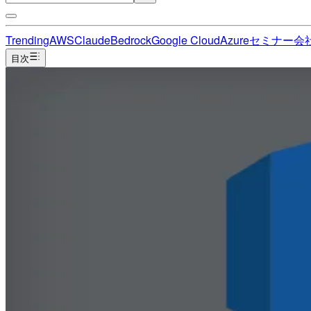
Trending
AWS
Claude
Bedrock
Google Cloud
Azure
セミナー
会
目次