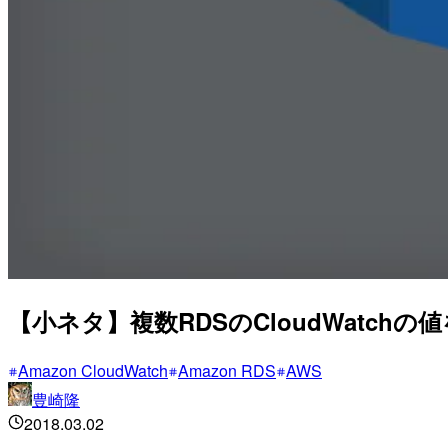
【小ネタ】複数RDSのCloudWatch
Amazon CloudWatch
Amazon RDS
AWS
豊崎隆
2018.03.02