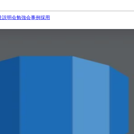
社説明会
勉強会
事例
採用