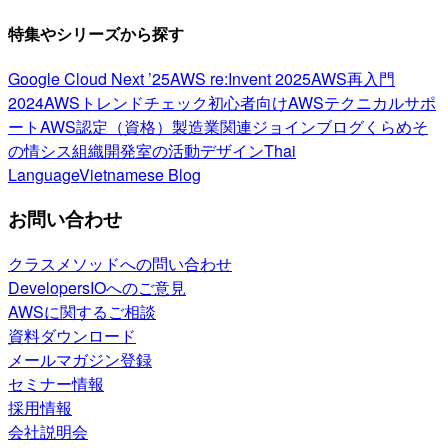
特集やシリーズから探す
Google Cloud Next ’25
AWS re:Invent 2025
AWS再入門
2024
AWSトレンドチェック
初心者向け
AWSテクニカルサポ
ート
AWS認定（資格）
製造業関連
ジョインブログ
くらめそ
の情シス
組織開発室の活動
デザイン
Thai
Language
Vietnamese Blog
お問い合わせ
クラスメソッドへの問い合わせ
DevelopersIOへのご意見
AWSに関するご相談
資料ダウンロード
メールマガジン登録
セミナー情報
採用情報
会社説明会