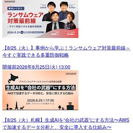
【8/25（火）】事例から学ぶ！ランサムウェア対策最前線～
今すぐ実践できる多重防御戦略
開催前
2026年8月25日(火) 13:00
【8/25（火）札幌】生成AIを“会社の武器”にする方法〜AWS
で加速するデータ分析と、安全に導入する仕組み〜