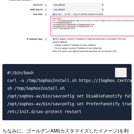
#!/bin/bash

curl -o /tmp/SophosInstall.sh https://[Sophos C
sh /tmp/SophosInstall.sh

/opt/sophos-av/bin/savconfig set DisableFanotify fals
/opt/sophos-av/bin/savconfig set PreferFanotify true

ちなみに、ゴールデンAMI(カスタマイズしたイメージ)を利