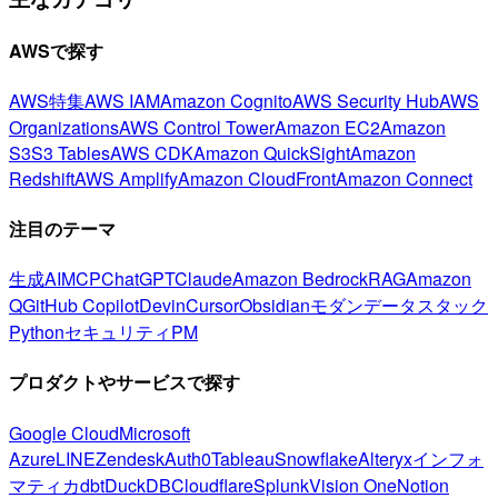
AWSで探す
AWS特集
AWS IAM
Amazon Cognito
AWS Security Hub
AWS
Organizations
AWS Control Tower
Amazon EC2
Amazon
S3
S3 Tables
AWS CDK
Amazon QuickSight
Amazon
Redshift
AWS Amplify
Amazon CloudFront
Amazon Connect
注目のテーマ
生成AI
MCP
ChatGPT
Claude
Amazon Bedrock
RAG
Amazon
Q
GitHub Copilot
Devin
Cursor
Obsidian
モダンデータスタック
Python
セキュリティ
PM
プロダクトやサービスで探す
Google Cloud
Microsoft
Azure
LINE
Zendesk
Auth0
Tableau
Snowflake
Alteryx
インフォ
マティカ
dbt
DuckDB
Cloudflare
Splunk
Vision One
Notion