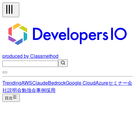
produced by Classmethod
Trending
AWS
Claude
Bedrock
Google Cloud
Azure
セミナー
会
社説明会
勉強会
事例
採用
目次