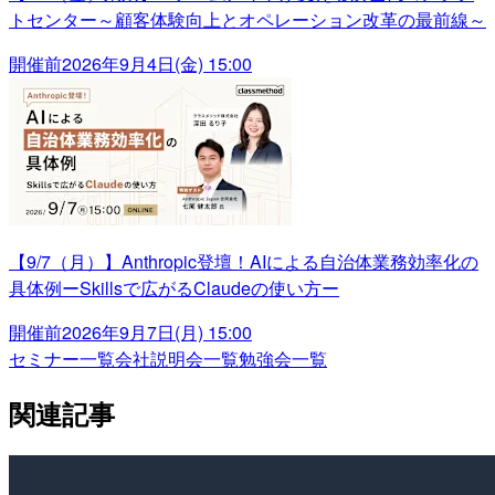
トセンター～顧客体験向上とオペレーション改革の最前線～
開催前
2026年9月4日(金) 15:00
【9/7（月）】Anthropic登壇！AIによる自治体業務効率化の
具体例ーSkillsで広がるClaudeの使い方ー
開催前
2026年9月7日(月) 15:00
セミナー一覧
会社説明会一覧
勉強会一覧
関連記事