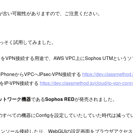
が古い可能性がありますので、ご注意ください。
、さっそく試用してみました。
をVPN接続する用途で、AWS VPC上にSophos UTMと
honeからVPCへIPsec-VPN接続する
https://dev.classmethod
をIP-VPN接続する
https://dev.classmethod.jp/cloud/ip-vpn-con
ットワーク機器
である
Sophos RED
が発売されました。
すべての機器にConfigを設定していたしていた時代は減って
s REDへコンソール接続したり、WebGUIの設定画面をブラウザ