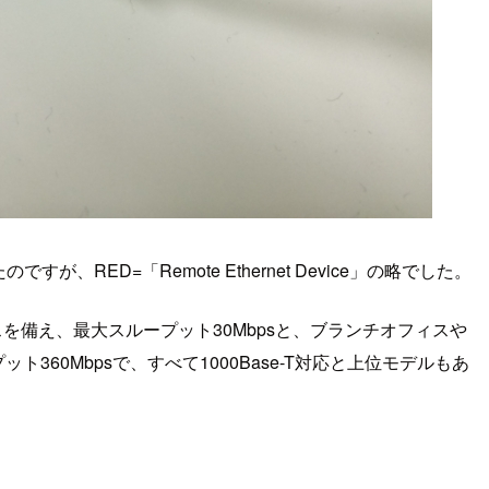
ED=「Remote Ethernet Device」の略でした。
フェイスを備え、最大スループット30Mbpsと、ブランチオフィスや
60Mbpsで、すべて1000Base-T対応と上位モデルもあ