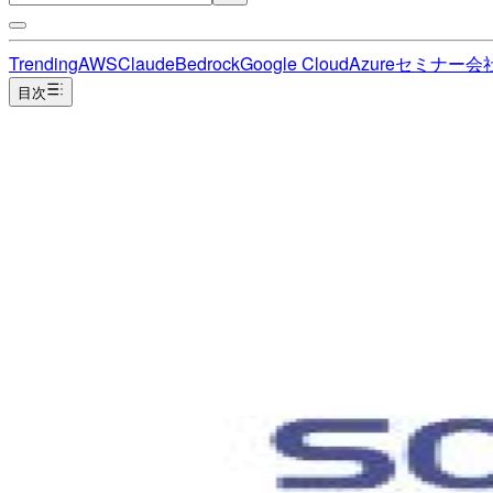
Trending
AWS
Claude
Bedrock
Google Cloud
Azure
セミナー
会
目次