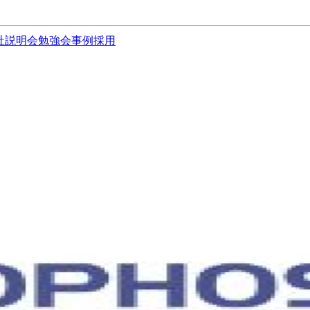
社説明会
勉強会
事例
採用