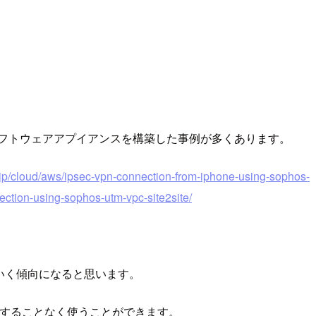
いうソフトウェアアプイアンスを構築した事例が多くあります。
.jp/cloud/aws/ipsec-vpn-connection-from-iphone-using-sophos-
nection-using-sophos-utm-vpc-site2site/
いく傾向になると思います。
アクセスすることなく使うことができます。