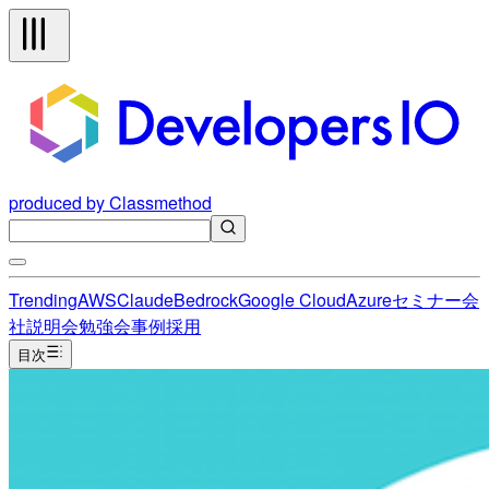
produced by Classmethod
Trending
AWS
Claude
Bedrock
Google Cloud
Azure
セミナー
会
社説明会
勉強会
事例
採用
目次