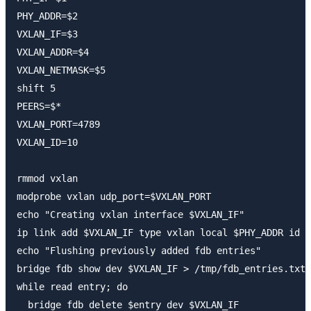
PHY_ADDR=$2

VXLAN_IF=$3

VXLAN_ADDR=$4

VXLAN_NETMASK=$5

shift 5

PEERS=$*

VXLAN_PORT=4789

VXLAN_ID=10

rmmod vxlan

modprobe vxlan udp_port=$VXLAN_PORT

echo "Creating vxlan interface $VXLAN_IF"

ip link add $VXLAN_IF type vxlan local $PHY_ADDR id $
echo "Flushing previously added fdb entries"

bridge fdb show dev $VXLAN_IF > /tmp/fdb_entries.txt

while read entry; do

  bridge fdb delete $entry dev $VXLAN_IF
