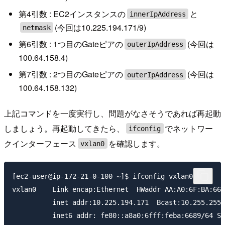
第4引数 : EC2インスタンスの
と
innerIpAddress
(今回は10.225.194.171/9)
netmask
第6引数 : 1つ目のGateピアの
(今回は
outerIpAddress
100.64.158.4)
第7引数 : 2つ目のGateピアの
(今回は
outerIpAddress
100.64.158.132)
上記コマンドを一度実行し、問題がなさそうであれば再起動
しましょう。再起動してきたら、
でネットワー
ifconfig
クインターフェース
を確認します。
vxlan0
[ec2-user@ip-172-21-0-100 ~]$ ifconfig vxlan0

vxlan0    Link encap:Ethernet  HWaddr AA:A0:6F:BA:66:
          inet addr:10.225.194.171  Bcast:10.255.255.
          inet6 addr: fe80::a8a0:6fff:feba:6689/64 Sc