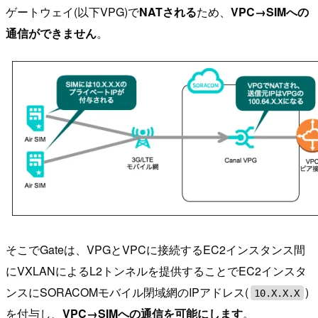
ゲートウェイ(以下VPG)で
NATされる
ため、
VPC→SIMへの
通信ができません
。
そこでGateは、VPGとVPCに接続するEC2インスタンス間
にVXLANによるL2トンネルを提供することでEC2インスタ
ンスにSORACOMモバイル閉域網のIPアドレス(
)
10.X.X.X
を付与し、
VPC→SIMへの通信を可能にします
。