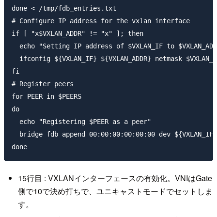
done < /tmp/fdb_entries.txt

# Configure IP address for the vxlan interface

if [ "x$VXLAN_ADDR" != "x" ]; then

  echo "Setting IP address of $VXLAN_IF to $VXLAN_ADD
  ifconfig ${VXLAN_IF} ${VXLAN_ADDR} netmask $VXLAN_N
fi

# Register peers

for PEER in $PEERS

do

  echo "Registering $PEER as a peer"

  bridge fdb append 00:00:00:00:00:00 dev ${VXLAN_IF}
15行目 : VXLANインターフェースの有効化。VNIはGate
側で10で決め打ちで、ユニキャストモードでセットしま
す。