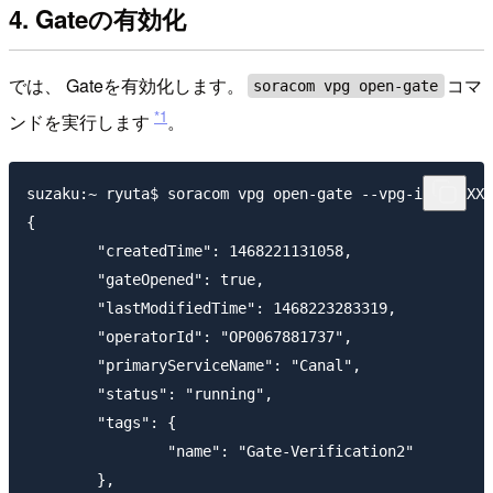
4. Gateの有効化
では、 Gateを有効化します。
コマ
soracom vpg open-gate
*1
ンドを実行します
。
suzaku:~ ryuta$ soracom vpg open-gate --vpg-id XXXXXX
{

	"createdTime": 1468221131058,

	"gateOpened": true,

	"lastModifiedTime": 1468223283319,

	"operatorId": "OP0067881737",

	"primaryServiceName": "Canal",

	"status": "running",

	"tags": {

		"name": "Gate-Verification2"

	},
