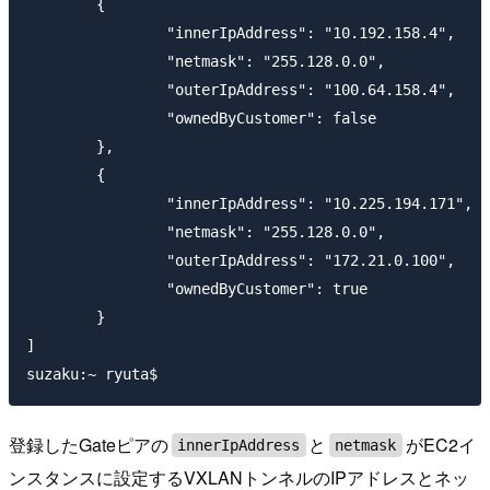
	{

		"innerIpAddress": "10.192.158.4",

		"netmask": "255.128.0.0",

		"outerIpAddress": "100.64.158.4",

		"ownedByCustomer": false

	},

	{

		"innerIpAddress": "10.225.194.171",

		"netmask": "255.128.0.0",

		"outerIpAddress": "172.21.0.100",

		"ownedByCustomer": true

	}

]

登録したGateピアの
と
がEC2イ
innerIpAddress
netmask
ンスタンスに設定するVXLANトンネルのIPアドレスとネッ