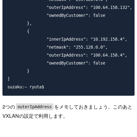
		"outerIpAddress": "100.64.158.132",

		"ownedByCustomer": false

	},

	{

		"innerIpAddress": "10.192.158.4",

		"netmask": "255.128.0.0",

		"outerIpAddress": "100.64.158.4",

		"ownedByCustomer": false

	}

]

2つの
をメモしておきましょう。このあと
outerIpAddress
VXLANの設定で利用します。