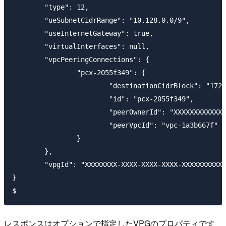
	"type": 12,

	"ueSubnetCidrRange": "10.128.0.0/9",

	"useInternetGateway": true,

	"virtualInterfaces": null,

	"vpcPeeringConnections": {

		"pcx-2055f349": {

			"destinationCidrBlock": "172.21.0.0/16",

			"id": "pcx-2055f349",

			"peerOwnerId": "XXXXXXXXXXXX",

			"peerVpcId": "vpc-1a3b667f"

		}

	},

	"vpgId": "XXXXXXXX-XXXX-XXXX-XXXX-XXXXXXXXXXXX"

}

レスポンスはオプションで指定したVPGのプロパティです