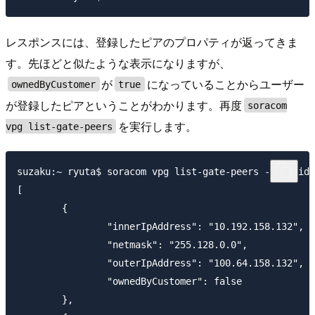
レスポンスには、登録したピアのプロパティが返ってきま
す。先ほどと似たような表示になりますが、
が
になっていることからユーザー
ownedByCustomer
true
が登録したピアということがわかります。再度
soracom
を実行します。
vpg list-gate-peers
suzaku:~ ryuta$ soracom vpg list-gate-peers --vpg-id 
[

	{

		"innerIpAddress": "10.192.158.132",

		"netmask": "255.128.0.0",

		"outerIpAddress": "100.64.158.132",

		"ownedByCustomer": false

	},
