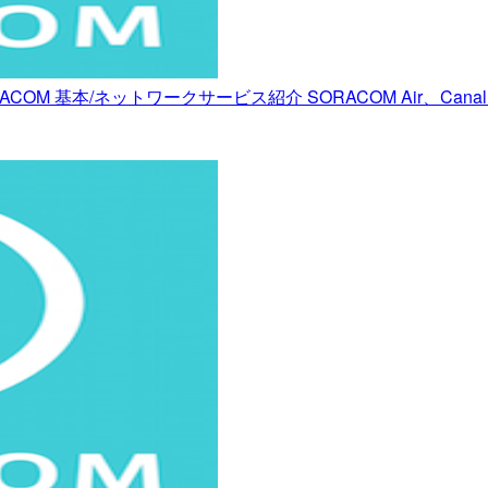
 SORACOM 基本/ネットワークサービス紹介 SORACOM Air、Canal、Dir