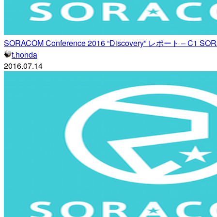
SORACOM Conference 2016 “Discovery” レポート – C1
t.honda
2016.07.14