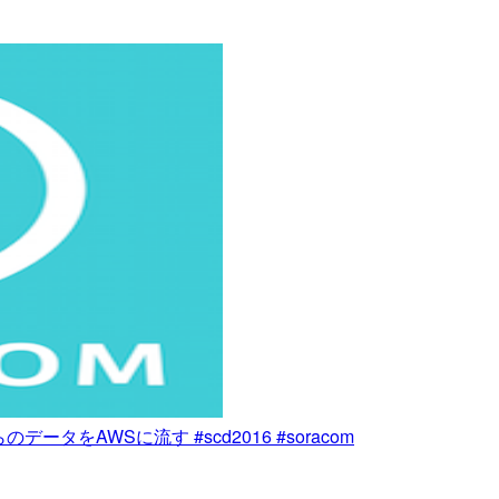
ータをAWSに流す #scd2016 #soracom