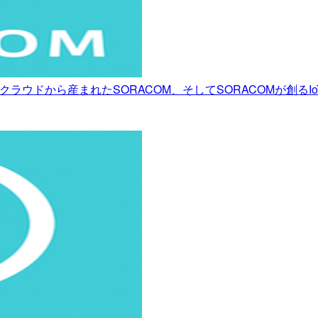
– A2 AWSクラウドから産まれたSORACOM、そしてSORACOMが創るIoTの