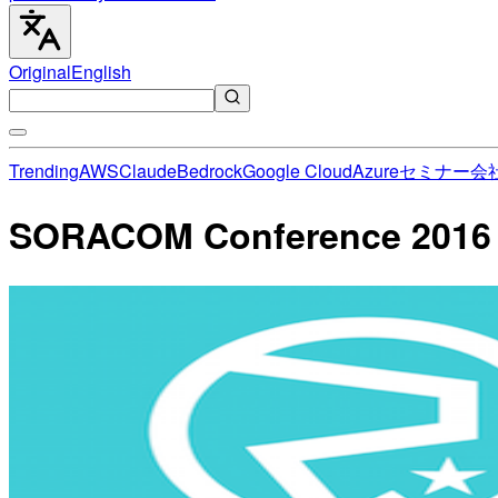
Original
English
Trending
AWS
Claude
Bedrock
Google Cloud
Azure
セミナー
会
SORACOM Conference 201