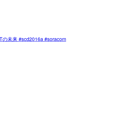
未来 #scd2016a #soracom