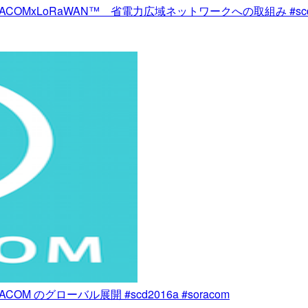
 A5 SORACOMxLoRaWAN™ 省電力広域ネットワークへの取組み #scd2
SORACOM のグローバル展開 #scd2016a #soracom