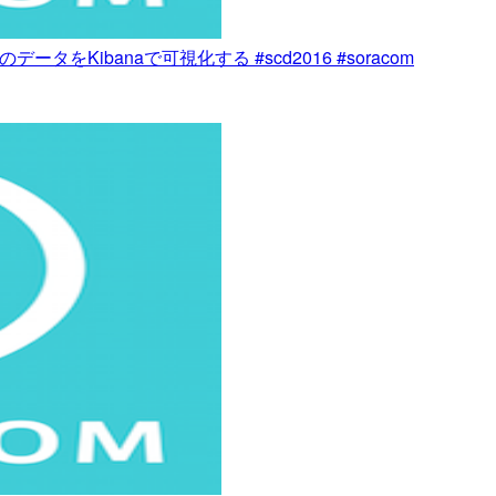
タをKibanaで可視化する #scd2016 #soracom