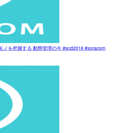
2 動くモノを把握する 動態管理の今 #scd2016 #soracom