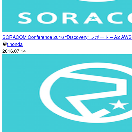
SORACOM Conference 2016 “Discovery” レポート 
t.honda
2016.07.14