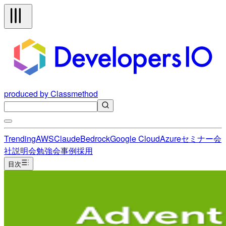
produced by Classmethod
Trending
AWS
Claude
Bedrock
Google Cloud
Azure
セミナー
会
社説明会
勉強会
事例
採用
目次