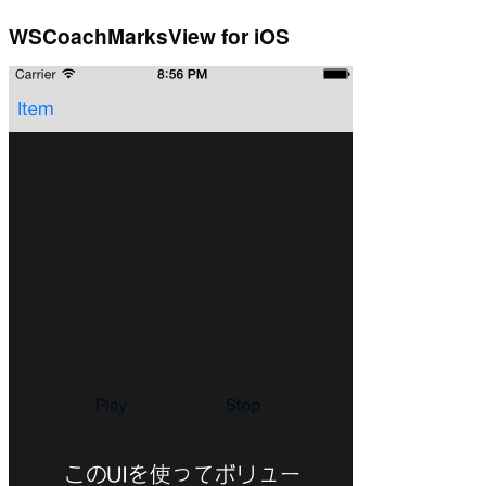
WSCoachMarksView for iOS