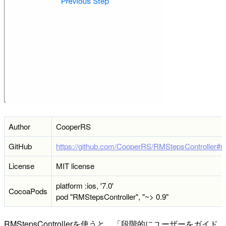
Author
CooperRS
GitHub
https://github.com/CooperRS/RMStepsController#rm
License
MIT license
platform :ios, '7.0'
CocoaPods
pod "RMStepsController", "~> 0.9"
RMStepsControllerを使うと、「段階的にユーザーをガイド