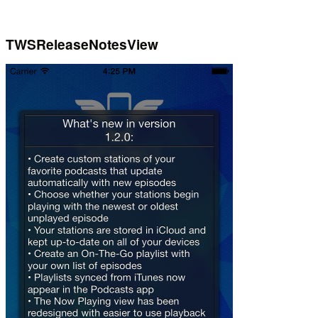
TWSReleaseNotesView