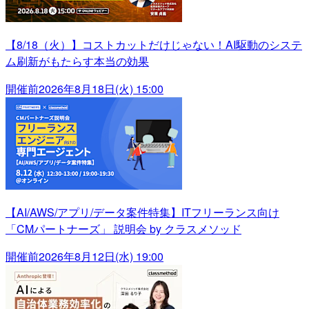
【8/18（火）】コストカットだけじゃない！AI駆動のシステ
ム刷新がもたらす本当の効果
開催前
2026年8月18日(火) 15:00
【AI/AWS/アプリ/データ案件特集】ITフリーランス向け
「CMパートナーズ」 説明会 by クラスメソッド
開催前
2026年8月12日(水) 19:00