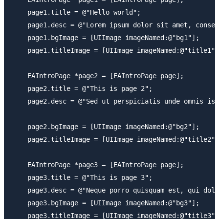
    page1.title = @"Hello world";

    page1.desc = @"Lorem ipsum dolor sit amet, consec
    page1.bgImage = [UIImage imageNamed:@"bg1"];

    page1.titleImage = [UIImage imageNamed:@"title1"]
    EAIntroPage *page2 = [EAIntroPage page];

    page2.title = @"This is page 2";

    page2.desc = @"Sed ut perspiciatis unde omnis ist
    page2.bgImage = [UIImage imageNamed:@"bg2"];

    page2.titleImage = [UIImage imageNamed:@"title2"]
    EAIntroPage *page3 = [EAIntroPage page];

    page3.title = @"This is page 3";

    page3.desc = @"Neque porro quisquam est, qui dolo
    page3.bgImage = [UIImage imageNamed:@"bg3"];

    page3.titleImage = [UIImage imageNamed:@"title3"]