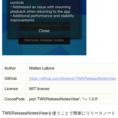
Author
Matteo Lallone
GitHub
https://github.com/iGriever/TWSReleaseNotesView
License
MIT license
CocoaPods
pod 'TWSReleaseNotesView', '~> 1.2.0'
TWSReleaseNotesViewを使うことで簡単にリリースノート