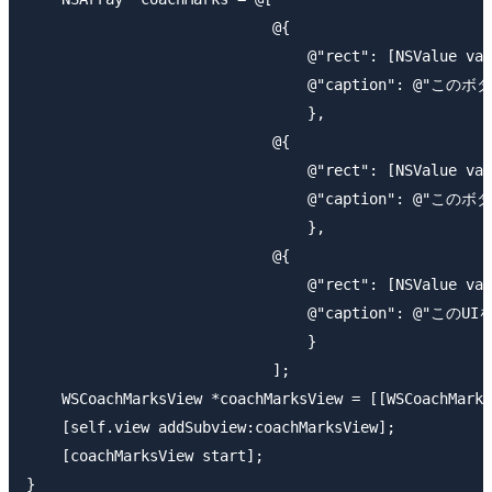
                            @{

                                @"rect": [NSValue val
                                @"caption": 
                                },

                            @{

                                @"rect": [NSValue val
                                @"caption": 
                                },

                            @{

                                @"rect": [NSValue val
                                @"caption": 
                                }

                            ];

    WSCoachMarksView *coachMarksView = [[WSCoachMarks
    [self.view addSubview:coachMarksView];

    [coachMarksView start];
