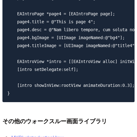
    EAIntroPage *page4 = [EAIntroPage page];

    page4.title = @"This is page 4";

    page4.desc = @"Nam libero tempore, cum soluta nob
    page4.bgImage = [UIImage imageNamed:@"bg4"];

    page4.titleImage = [UIImage imageNamed:@"title4"]
    EAIntroView *intro = [[EAIntroView alloc] initWit
    [intro setDelegate:self];

    [intro showInView:rootView animateDuration:0.3];

その他のウォークスルー画面ライブラリ