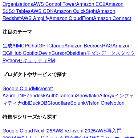
Organizations
AWS Control Tower
Amazon EC2
Amazon
S3
S3 Tables
AWS CDK
Amazon QuickSight
Amazon
Redshift
AWS Amplify
Amazon CloudFront
Amazon Connect
注目のテーマ
生成AI
MCP
ChatGPT
Claude
Amazon Bedrock
RAG
Amazon
Q
GitHub Copilot
Devin
Cursor
Obsidian
モダンデータスタック
Python
セキュリティ
PM
プロダクトやサービスで探す
Google Cloud
Microsoft
Azure
LINE
Zendesk
Auth0
Tableau
Snowflake
Alteryx
インフォ
マティカ
dbt
DuckDB
Cloudflare
Splunk
Vision One
Notion
特集やシリーズから探す
Google Cloud Next ’25
AWS re:Invent 2025
AWS再入門
2024
AWSトレンドチェック
初心者向け
AWSテクニカルサポ