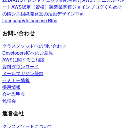
ート
AWS認定（資格）
製造業関連
ジョインブログ
くらめそ
の情シス
組織開発室の活動
デザイン
Thai
Language
Vietnamese Blog
お問い合わせ
クラスメソッドへの問い合わせ
DevelopersIOへのご意見
AWSに関するご相談
資料ダウンロード
メールマガジン登録
セミナー情報
採用情報
会社説明会
勉強会
運営会社
クラスメソッドについて