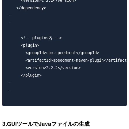
      <version>2.2.2</version>

    </dependency>

・

・

      <!-- plugins内 -->

      <plugin>

        <groupId>com.speedment</groupId>

        <artifactId>speedment-maven-plugin</artifactI
        <version>2.2.2</version>

      </plugin>

・

・

3.GUIツールでJavaファイルの生成