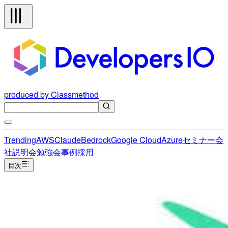
produced by Classmethod
Trending
AWS
Claude
Bedrock
Google Cloud
Azure
セミナー
会
社説明会
勉強会
事例
採用
目次