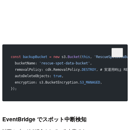
const
 backupBucket
 =
 new
 s3.
Bucket
(
this
, 
'RescueSpotDataBu
  bucketName: 
'rescue-spot-data-bucket'
,
  removalPolicy: cdk.RemovalPolicy.
DESTROY
, # 実運用時は RET
  autoDeleteObjects: 
true
,
  encryption: s3.BucketEncryption.
S3_MANAGED
,
});
EventBridge でスポット中断検知