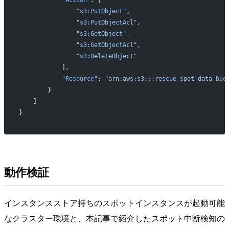
                "s3:PutObject"
,
                "s3:PutObjectAcl"
,
                "s3:GetObject"
,
                "s3:GetObjectAcl"
,
                "s3:DeleteObject"
            ],
            "Resource"
: 
"arn:aws:s3:::rescue-spot-data-buc
        }
    ]
}
動作検証
インスタンスストア持ちのスポットインスタンスが起動可能
なクラスター環境と、本記事で紹介したスポット中断検知の