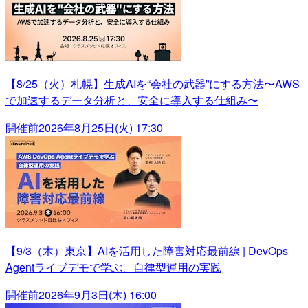
【8/25（火）札幌】生成AIを“会社の武器”にする方法〜AWS
で加速するデータ分析と、安全に導入する仕組み〜
開催前
2026年8月25日(火) 17:30
【9/3（木）東京】AIを活用した障害対応最前線 | DevOps
Agentライブデモで学ぶ、自律型運用の実践
開催前
2026年9月3日(木) 16:00