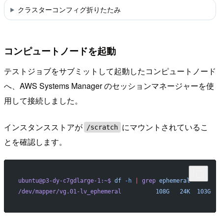
クラスターコンフィグ折りたたみ
コンピュートノードを起動
テストジョブをサブミットして起動したコンピュートノード
へ、AWS Systems Manager のセッションマネージャーを使
用して接続しました。
インスタンスストアが
にマウントされているこ
/scratch
とを確認します。
ubuntu@p3-dy-c7gdlarge-1:~$
 df
 -h
 |
 grep
 ephemeral
/dev/mapper/vg.01-lv_ephemeral
          108G
   24K
  103G
  