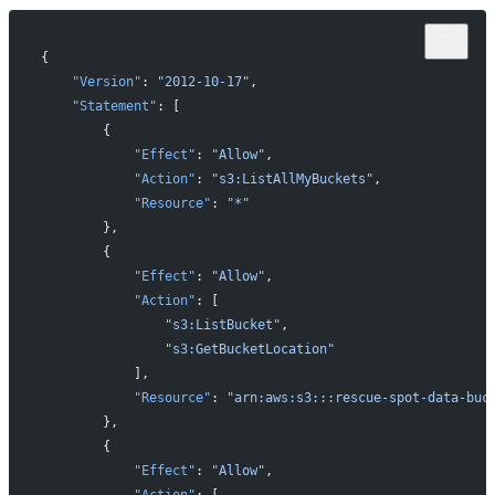
{
    "Version"
: 
"2012-10-17"
,
    "Statement"
: [
        {
            "Effect"
: 
"Allow"
,
            "Action"
: 
"s3:ListAllMyBuckets"
,
            "Resource"
: 
"*"
        },
        {
            "Effect"
: 
"Allow"
,
            "Action"
: [
                "s3:ListBucket"
,
                "s3:GetBucketLocation"
            ],
            "Resource"
: 
"arn:aws:s3:::rescue-spot-data-buc
        },
        {
            "Effect"
: 
"Allow"
,
            "Action"
: [