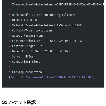
>
 X-aws-ec2-metadata-token: AQAEANPE2BWOy3bN6eoXPwNMbJvXdH
>
*
 Mark bundle as not supporting multiuse
<
 HTTP/1.1 200 OK
<
 X-Aws-Ec2-Metadata-Token-Ttl-Seconds: 21600
<
 Content-Type: text/plain
<
 Accept-Ranges: none
<
 Last-Modified: Fri, 13 Sep 2024 05:12:58 GMT
<
 Content-Length: 52
<
 Date: Fri, 13 Sep 2024 05:13:43 GMT
<
 Server: EC2ws
<
 Connection: close
<
*
 Closing connection 0
{
"action"
:
"terminate"
,
"time"
:
"2024-09-13T05:14:58Z"
}
S3 バケット確認