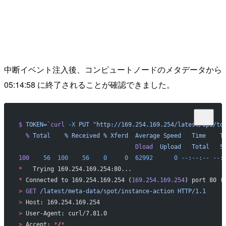
中断イベント注入後、コンピュートノードのメタデータから
05:14:58 に終了されることが確認できました。
$
 TOKEN=`
curl
 -X
 PUT "http://169.254.169.254/latest/api/to
  %
 Total
    %
 Received
 %
 Xferd
  Average
 Speed
   Time
    T
                                 Dload
  Upload
   Total
   S
100
    56
  100
    56
    0
     0
  62992
      0
 --:--:--
 --:
*
   Trying 169.254.169.254:80...
*
 Connected to 169.254.169.254 (
169.254.169.254
) port 80 (
>
 GET
 /latest/meta-data/spot/instance-action
 HTTP/1.1
>
 Host: 169.254.169.254
>
 User-Agent: curl/7.81.0
>
 Accept: 
*
/
*