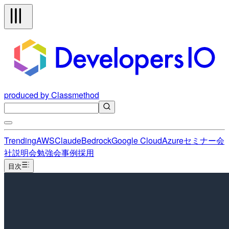
produced by Classmethod
Trending
AWS
Claude
Bedrock
Google Cloud
Azure
セミナー
会
社説明会
勉強会
事例
採用
目次