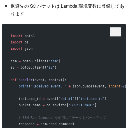
退避先の S3 バケットは Lambda 環境変数に登録してあ
ります
import
 boto3
import
 os
import
 json
ssm 
=
 boto3.client(
'ssm'
)
s3 
=
 boto3.client(
's3'
)
def
 handler
(event, context):
    print
(
"Received event: "
 +
 json.dumps(event, 
indent
=
2
)
    instance_id 
=
 event[
'detail'
][
'instance-id'
]
    bucket_name 
=
 os.environ[
'BUCKET_NAME'
]
    # SSM Run Command を使用してデータをバックアップ
    response 
=
 ssm.send_command(