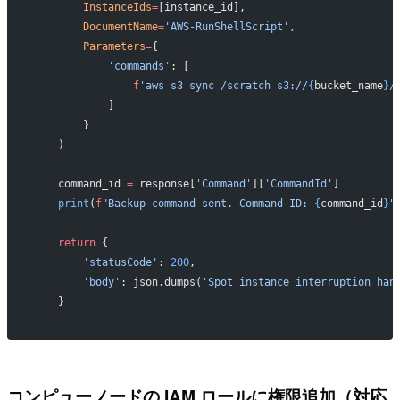
        InstanceIds
=
[instance_id],
        DocumentName
=
'AWS-RunShellScript'
,
        Parameters
=
{
            'commands'
: [
                f
'aws s3 sync /scratch s3://
{
bucket_name
}
/
            ]
        }
    )
    command_id 
=
 response[
'Command'
][
'CommandId'
]
    print
(
f
"Backup command sent. Command ID: 
{
command_id
}
"
    return
 {
        'statusCode'
: 
200
,
        'body'
: json.dumps(
'Spot instance interruption han
    }
コンピューノードの IAM ロールに権限追加（対応