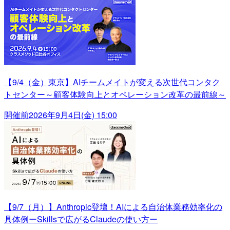
【9/4（金）東京】AIチームメイトが変える次世代コンタク
トセンター～顧客体験向上とオペレーション改革の最前線～
開催前
2026年9月4日(金) 15:00
【9/7（月）】Anthropic登壇！AIによる自治体業務効率化の
具体例ーSkillsで広がるClaudeの使い方ー