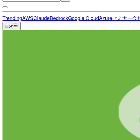
Trending
AWS
Claude
Bedrock
Google Cloud
Azure
セミナー
会
目次