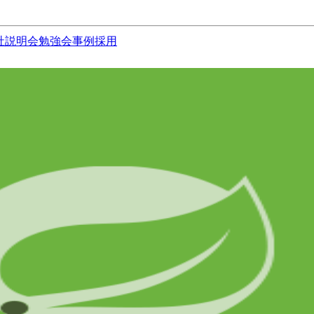
社説明会
勉強会
事例
採用