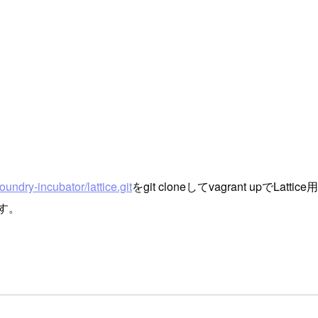
oundry-incubator/lattice.git
をgit cloneしてvagrant upで
ます。