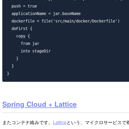
  push = true

  applicationName = jar.baseName

  dockerfile = file('src/main/docker/Dockerfile')

  doFirst {

    copy {

      from jar

      into stageDir

    }

  }

Spring Cloud + Lattice
またコンテナ絡みです。
Lattice
という、マイクロサービスで複数コ