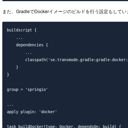
また、GradleでDockerイメージのビルドを行う設定もして
buildscript {

    ...

    dependencies {

        ...

        classpath('se.transmode.gradle:gradle-docker:
    }

}

group = 'springio'

...

apply plugin: 'docker'

task buildDocker(type: Docker, dependsOn: build) {
