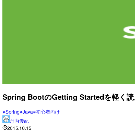
Spring BootのGetting Startedを
Spring
Java
初心者向け
丹内優紀
2015.10.15