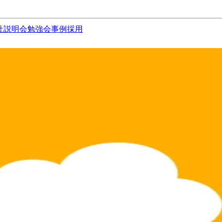
社説明会
勉強会
事例
採用