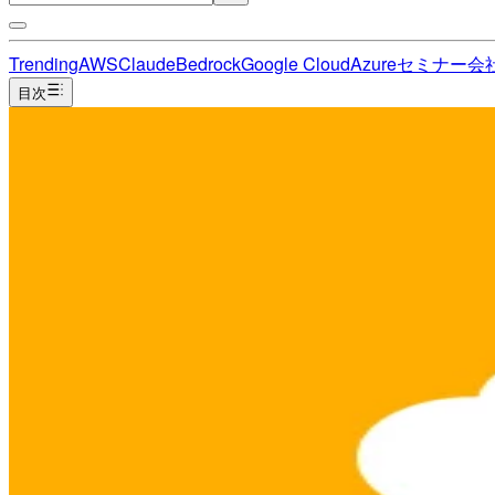
Trending
AWS
Claude
Bedrock
Google Cloud
Azure
セミナー
会
目次