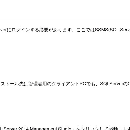
グインする必要があります。ここではSSMS(SQL Server Man
ストール先は管理者用のクライアントPCでも、SQLServerのO
ver 2014 Management Studio」をクリックして起動しま