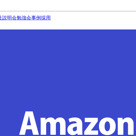
社説明会
勉強会
事例
採用