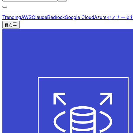
Trending
AWS
Claude
Bedrock
Google Cloud
Azure
セミナー
会
目次