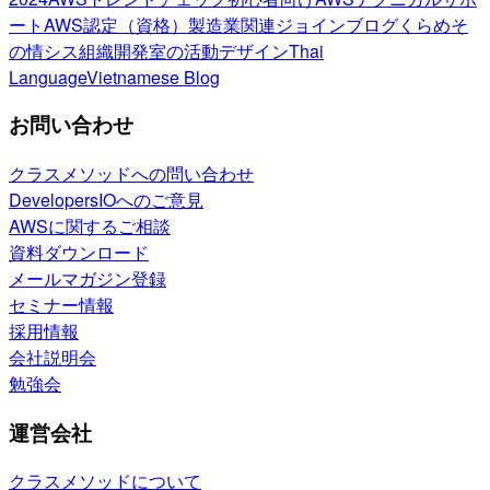
ート
AWS認定（資格）
製造業関連
ジョインブログ
くらめそ
の情シス
組織開発室の活動
デザイン
Thai
Language
Vietnamese Blog
お問い合わせ
クラスメソッドへの問い合わせ
DevelopersIOへのご意見
AWSに関するご相談
資料ダウンロード
メールマガジン登録
セミナー情報
採用情報
会社説明会
勉強会
運営会社
クラスメソッドについて