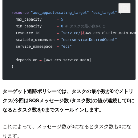
resource
 "aws_appautoscaling_target"
 "ecs_target"
 {
  max_capacity
       =
 5
  min_capacity
       =
 0
 # タスクの最小数を0に
  resource_id
        =
 "service/
${
aws_ecs_cluster
.
main
.
nam
  scalable_dimension
 =
 "ecs:service:DesiredCount"
  service_namespace
  =
 "ecs"
  depends_on
 =
 [aws_ecs_service
.
main]
}
ターゲット追跡ポリシーでは、タスクの最小数が0でメトリ
クス(今回はSQSメッセージ数 /タスク数)の値が連続して0に
なるとタスク数を0までスケールインします。
これによって、メッセージ数が0になるとタスク数も0にな
ります。