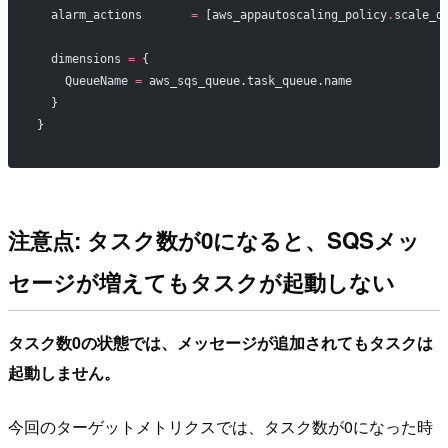
  alarm_actions
       =
 [aws_appautoscaling_policy
.
scale_d
  dimensions
 =
 {
    QueueName 
=
 aws_sqs_queue.task_queue.name
  }
}
注意点: タスク数が0になると、SQSメッ
セージが増えてもタスクが起動しない
タスク数0の状態では、メッセージが追加されてもタスクは
起動しません。
今回のターゲットメトリクスでは、タスク数が0になった時