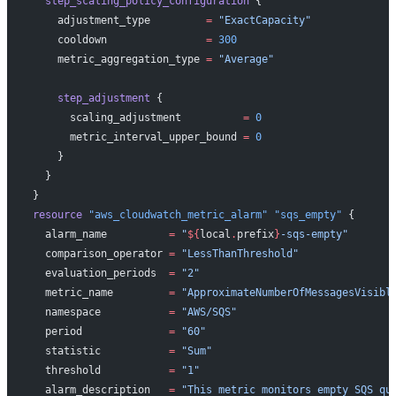
  step_scaling_policy_configuration
 {
    adjustment_type
         =
 "ExactCapacity"
    cooldown
                =
 300
    metric_aggregation_type
 =
 "Average"
    step_adjustment
 {
      scaling_adjustment
          =
 0
      metric_interval_upper_bound
 =
 0
    }
  }
}
resource
 "aws_cloudwatch_metric_alarm"
 "sqs_empty"
 {
  alarm_name
          =
 "
${
local
.
prefix
}
-sqs-empty"
  comparison_operator
 =
 "LessThanThreshold"
  evaluation_periods
  =
 "2"
  metric_name
         =
 "ApproximateNumberOfMessagesVisibl
  namespace
           =
 "AWS/SQS"
  period
              =
 "60"
  statistic
           =
 "Sum"
  threshold
           =
 "1"
  alarm_description
   =
 "This metric monitors empty SQS qu