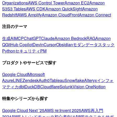
Organizations
AWS Control Tower
Amazon EC2
Amazon
S3
S3 Tables
AWS CDK
Amazon QuickSight
Amazon
Redshift
AWS Amplify
Amazon CloudFront
Amazon Connect
注目のテーマ
生成AI
MCP
ChatGPT
Claude
Amazon Bedrock
RAG
Amazon
Q
GitHub Copilot
Devin
Cursor
Obsidian
モダンデータスタック
Python
セキュリティ
PM
プロダクトやサービスで探す
Google Cloud
Microsoft
Azure
LINE
Zendesk
Auth0
Tableau
Snowflake
Alteryx
インフォ
マティカ
dbt
DuckDB
Cloudflare
Splunk
Vision One
Notion
特集やシリーズから探す
Google Cloud Next ’25
AWS re:Invent 2025
AWS再入門
2024
AWSトレンドチェック
初心者向け
AWSテクニカルサポ