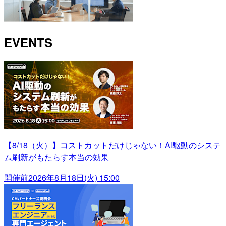
EVENTS
【8/18（火）】コストカットだけじゃない！AI駆動のシステ
ム刷新がもたらす本当の効果
開催前
2026年8月18日(火) 15:00