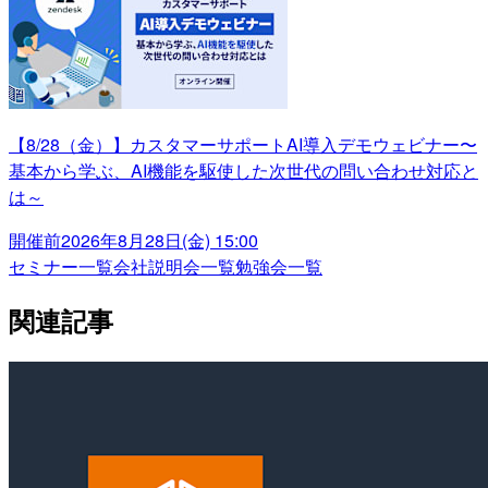
【8/28（金）】カスタマーサポートAI導入デモウェビナー〜
基本から学ぶ、AI機能を駆使した次世代の問い合わせ対応と
は～
開催前
2026年8月28日(金) 15:00
セミナー一覧
会社説明会一覧
勉強会一覧
関連記事