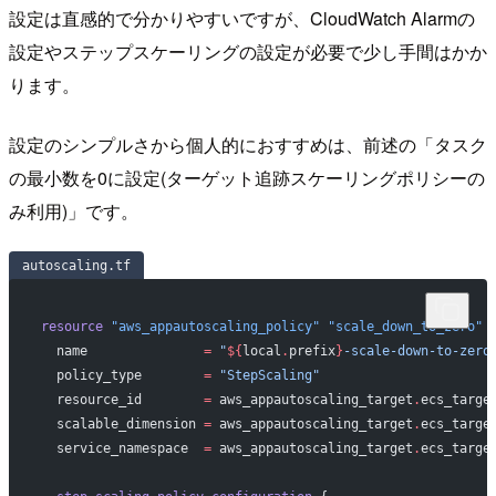
設定は直感的で分かりやすいですが、CloudWatch Alarmの
設定やステップスケーリングの設定が必要で少し手間はかか
ります。
設定のシンプルさから個人的におすすめは、前述の「タスク
の最小数を0に設定(ターゲット追跡スケーリングポリシーの
み利用)」です。
autoscaling.tf
resource
 "aws_appautoscaling_policy"
 "scale_down_to_zero"
 
  name
               =
 "
${
local
.
prefix
}
-scale-down-to-zero
  policy_type
        =
 "StepScaling"
  resource_id
        =
 aws_appautoscaling_target
.
ecs_targe
  scalable_dimension
 =
 aws_appautoscaling_target
.
ecs_targe
  service_namespace
  =
 aws_appautoscaling_target
.
ecs_targe