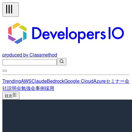
produced by Classmethod
Trending
AWS
Claude
Bedrock
Google Cloud
Azure
セミナー
会
社説明会
勉強会
事例
採用
目次