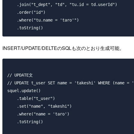
    .join("t_dept", "td", "tu.id = td.userId")

    .order("id")

    .where("tu.name = 'taro'")

INSERT/UPDATE/DELTEのSQLも次のとおり生成可能。
// UPDATE文

// UPDATE t_user SET name = 'takeshi' WHERE (name = '
squel.update()

    .table("t_user")

    .set("name", "takeshi")

    .where("name = 'taro')

    .toString()
