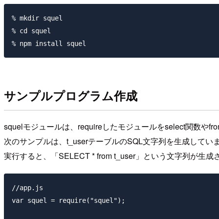
% mkdir squel

% cd squel

サンプルプログラム作成
squelモジュールは、requireしたモジュールをselect関
次のサンプルは、t_userテーブルのSQL文字列を生成してい
実行すると、「SELECT * from t_user」という文字列が生
//app.js

var squel = require("squel");
