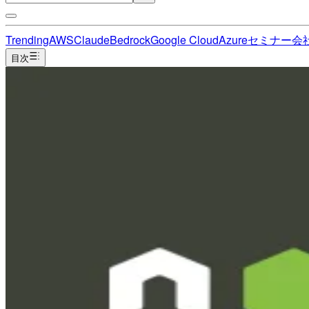
Trending
AWS
Claude
Bedrock
Google Cloud
Azure
セミナー
会
目次