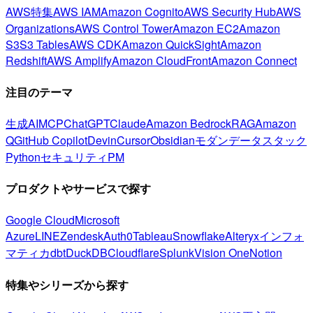
AWS特集
AWS IAM
Amazon Cognito
AWS Security Hub
AWS
Organizations
AWS Control Tower
Amazon EC2
Amazon
S3
S3 Tables
AWS CDK
Amazon QuickSight
Amazon
Redshift
AWS Amplify
Amazon CloudFront
Amazon Connect
注目のテーマ
生成AI
MCP
ChatGPT
Claude
Amazon Bedrock
RAG
Amazon
Q
GitHub Copilot
Devin
Cursor
Obsidian
モダンデータスタック
Python
セキュリティ
PM
プロダクトやサービスで探す
Google Cloud
Microsoft
Azure
LINE
Zendesk
Auth0
Tableau
Snowflake
Alteryx
インフォ
マティカ
dbt
DuckDB
Cloudflare
Splunk
Vision One
Notion
特集やシリーズから探す