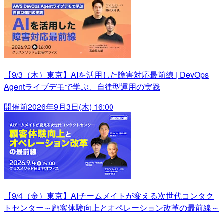
【9/3（木）東京】AIを活用した障害対応最前線 | DevOps
Agentライブデモで学ぶ、自律型運用の実践
開催前
2026年9月3日(木) 16:00
【9/4（金）東京】AIチームメイトが変える次世代コンタク
トセンター～顧客体験向上とオペレーション改革の最前線～