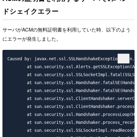
ドシェイクエラー
サーバがACMの無料証明書を利用していた時、以下のよう
にエラーが発生しました。
Caused by: javax.net.ssl.SSLHandshakeException: sun.s
	at sun.security.ssl.Alerts.getSSLException(Alerts.java:192)

	at sun.security.ssl.SSLSocketImpl.fatal(SSLSocketImpl.java:1937)

	at sun.security.ssl.Handshaker.fatalSE(Handshaker.java:302)

	at sun.security.ssl.Handshaker.fatalSE(Handshaker.java:296)

	at sun.security.ssl.ClientHandshaker.serverCertificate(ClientHandshaker.java:1478)

	at sun.security.ssl.ClientHandshaker.processMessage(ClientHandshaker.java:212)

	at sun.security.ssl.Handshaker.processLoop(Handshaker.java:979)

	at sun.security.ssl.Handshaker.process_record(Handshaker.java:914)

	at sun.security.ssl.SSLSocketImpl.readRecord(SSLSocketImpl.java:1050)
