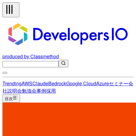
produced by Classmethod
Trending
AWS
Claude
Bedrock
Google Cloud
Azure
セミナー
会
社説明会
勉強会
事例
採用
目次