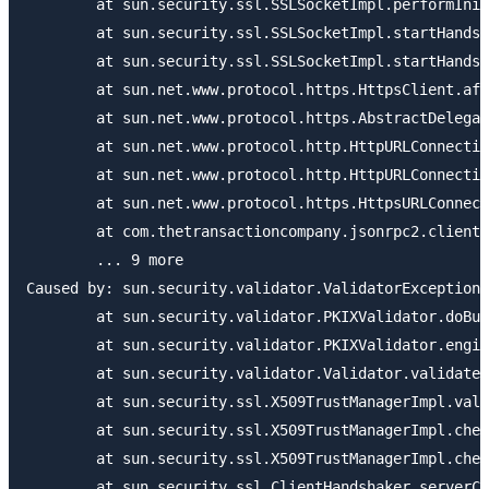
	at sun.security.ssl.SSLSocketImpl.performInitialHandshake(SSLSocketImpl.java:1363)

	at sun.security.ssl.SSLSocketImpl.startHandshake(SSLSocketImpl.java:1391)

	at sun.security.ssl.SSLSocketImpl.startHandshake(SSLSocketImpl.java:1375)

	at sun.net.www.protocol.https.HttpsClient.afterConnect(HttpsClient.java:563)

	at sun.net.www.protocol.https.AbstractDelegateHttpsURLConnection.connect(AbstractDelegateHttpsURLConnection.java:185)

	at sun.net.www.protocol.http.HttpURLConnection.getOutputStream0(HttpURLConnection.java:1282)

	at sun.net.www.protocol.http.HttpURLConnection.getOutputStream(HttpURLConnection.java:1257)

	at sun.net.www.protocol.https.HttpsURLConnectionImpl.getOutputStream(HttpsURLConnectionImpl.java:250)

	at com.thetransactioncompany.jsonrpc2.client.JSONRPC2Session.postString(JSONRPC2Session.java:456)

	... 9 more

Caused by: sun.security.validator.ValidatorException:
	at sun.security.validator.PKIXValidator.doBuild(PKIXValidator.java:387)

	at sun.security.validator.PKIXValidator.engineValidate(PKIXValidator.java:292)

	at sun.security.validator.Validator.validate(Validator.java:260)

	at sun.security.ssl.X509TrustManagerImpl.validate(X509TrustManagerImpl.java:324)

	at sun.security.ssl.X509TrustManagerImpl.checkTrusted(X509TrustManagerImpl.java:229)

	at sun.security.ssl.X509TrustManagerImpl.checkServerTrusted(X509TrustManagerImpl.java:124)

	at sun.security.ssl.ClientHandshaker.serverCertificate(ClientHandshaker.java:1460)
