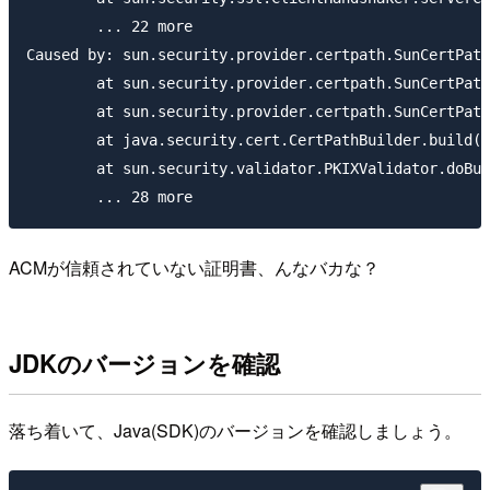
	... 22 more

Caused by: sun.security.provider.certpath.SunCertPath
	at sun.security.provider.certpath.SunCertPathBuilder.build(SunCertPathBuilder.java:145)

	at sun.security.provider.certpath.SunCertPathBuilder.engineBuild(SunCertPathBuilder.java:131)

	at java.security.cert.CertPathBuilder.build(CertPathBuilder.java:280)

	at sun.security.validator.PKIXValidator.doBuild(PKIXValidator.java:382)

ACMが信頼されていない証明書、んなバカな？
JDKのバージョンを確認
落ち着いて、Java(SDK)のバージョンを確認しましょう。