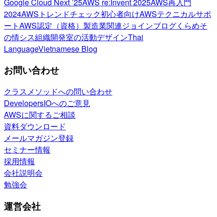
Google Cloud Next ’25
AWS re:Invent 2025
AWS再入門
2024
AWSトレンドチェック
初心者向け
AWSテクニカルサポ
ート
AWS認定（資格）
製造業関連
ジョインブログ
くらめそ
の情シス
組織開発室の活動
デザイン
Thai
Language
Vietnamese Blog
お問い合わせ
クラスメソッドへの問い合わせ
DevelopersIOへのご意見
AWSに関するご相談
資料ダウンロード
メールマガジン登録
セミナー情報
採用情報
会社説明会
勉強会
運営会社