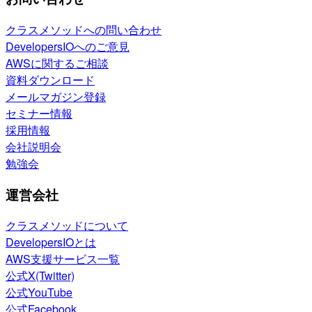
クラスメソッドへの問い合わせ
DevelopersIOへのご意見
AWSに関するご相談
資料ダウンロード
メールマガジン登録
セミナー情報
採用情報
会社説明会
勉強会
運営会社
クラスメソッドについて
DevelopersIOとは
AWS支援サービス一覧
公式X(Twitter)
公式YouTube
公式Facebook