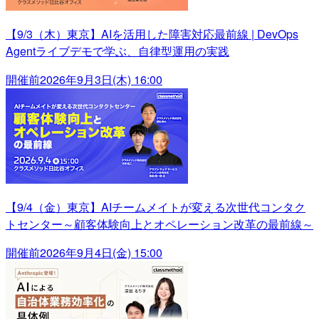
【9/3（木）東京】AIを活用した障害対応最前線 | DevOps
Agentライブデモで学ぶ、自律型運用の実践
開催前
2026年9月3日(木) 16:00
【9/4（金）東京】AIチームメイトが変える次世代コンタク
トセンター～顧客体験向上とオペレーション改革の最前線～
開催前
2026年9月4日(金) 15:00