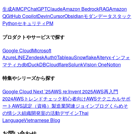
生成AI
MCP
ChatGPT
Claude
Amazon Bedrock
RAG
Amazon
Q
GitHub Copilot
Devin
Cursor
Obsidian
モダンデータスタック
Python
セキュリティ
PM
プロダクトやサービスで探す
Google Cloud
Microsoft
Azure
LINE
Zendesk
Auth0
Tableau
Snowflake
Alteryx
インフォ
マティカ
dbt
DuckDB
Cloudflare
Splunk
Vision One
Notion
特集やシリーズから探す
Google Cloud Next ’25
AWS re:Invent 2025
AWS再入門
2024
AWSトレンドチェック
初心者向け
AWSテクニカルサポ
ート
AWS認定（資格）
製造業関連
ジョインブログ
くらめそ
の情シス
組織開発室の活動
デザイン
Thai
Language
Vietnamese Blog
お問い合わせ