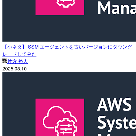
【小ネタ】 SSM エージェントを古いバージョンにダウング
レードしてみた
片方 裕人
2025.08.10