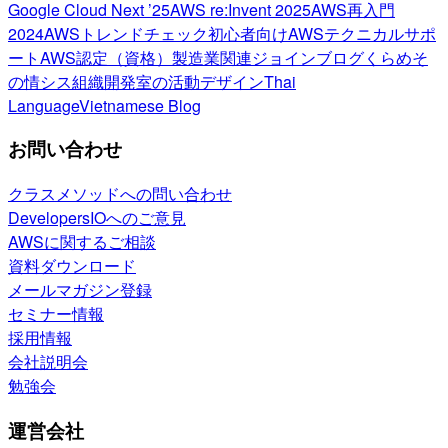
Google Cloud Next ’25
AWS re:Invent 2025
AWS再入門
2024
AWSトレンドチェック
初心者向け
AWSテクニカルサポ
ート
AWS認定（資格）
製造業関連
ジョインブログ
くらめそ
の情シス
組織開発室の活動
デザイン
Thai
Language
Vietnamese Blog
お問い合わせ
クラスメソッドへの問い合わせ
DevelopersIOへのご意見
AWSに関するご相談
資料ダウンロード
メールマガジン登録
セミナー情報
採用情報
会社説明会
勉強会
運営会社