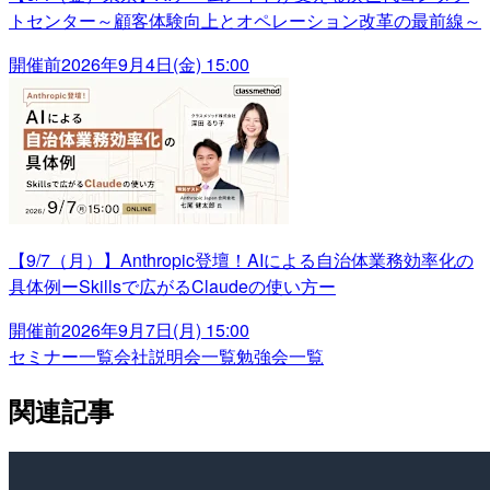
トセンター～顧客体験向上とオペレーション改革の最前線～
開催前
2026年9月4日(金) 15:00
【9/7（月）】Anthropic登壇！AIによる自治体業務効率化の
具体例ーSkillsで広がるClaudeの使い方ー
開催前
2026年9月7日(月) 15:00
セミナー一覧
会社説明会一覧
勉強会一覧
関連記事