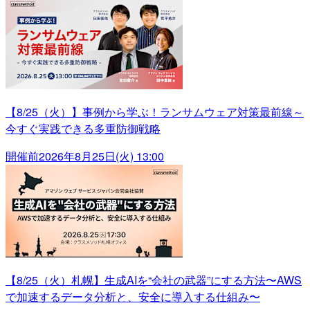
【8/25（火）】事例から学ぶ！ランサムウェア対策最前線～
今すぐ実践できる多重防御戦略
開催前
2026年8月25日(火) 13:00
【8/25（火）札幌】生成AIを“会社の武器”にする方法〜AWS
で加速するデータ分析と、安全に導入する仕組み〜