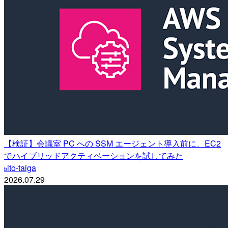
【検証】会議室 PC への SSM エージェント導入前に、EC2
でハイブリッドアクティベーションを試してみた
ito-taiga
b
2026.07.29