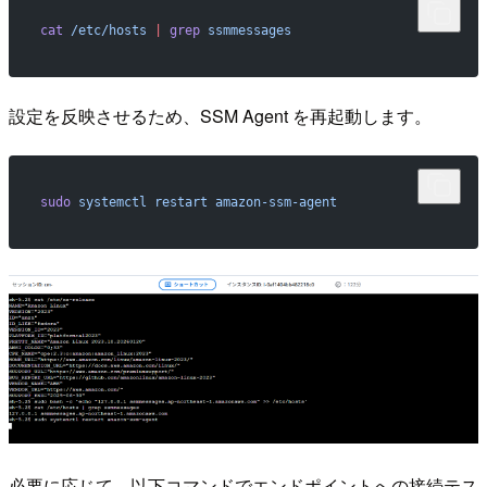
cat
 /etc/hosts
 |
 grep
 ssmmessages
設定を反映させるため、SSM Agent を再起動します。
sudo
 systemctl
 restart
 amazon-ssm-agent
必要に応じて、以下コマンドでエンドポイントへの接続テス