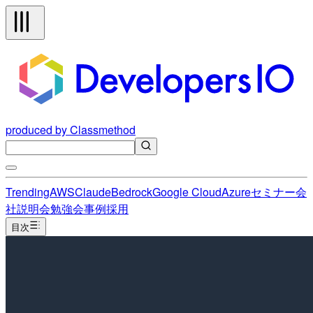
produced by Classmethod
Trending
AWS
Claude
Bedrock
Google Cloud
Azure
セミナー
会
社説明会
勉強会
事例
採用
目次