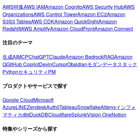
AWS特集
AWS IAM
Amazon Cognito
AWS Security Hub
AWS
Organizations
AWS Control Tower
Amazon EC2
Amazon
S3
S3 Tables
AWS CDK
Amazon QuickSight
Amazon
Redshift
AWS Amplify
Amazon CloudFront
Amazon Connect
注目のテーマ
生成AI
MCP
ChatGPT
Claude
Amazon Bedrock
RAG
Amazon
Q
GitHub Copilot
Devin
Cursor
Obsidian
モダンデータスタック
Python
セキュリティ
PM
プロダクトやサービスで探す
Google Cloud
Microsoft
Azure
LINE
Zendesk
Auth0
Tableau
Snowflake
Alteryx
インフォ
マティカ
dbt
DuckDB
Cloudflare
Splunk
Vision One
Notion
特集やシリーズから探す