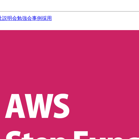
社説明会
勉強会
事例
採用