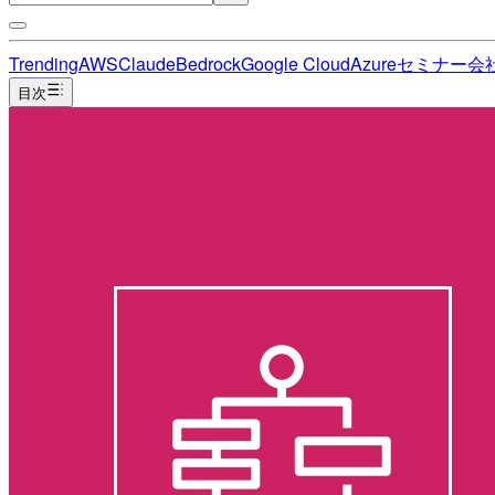
Trending
AWS
Claude
Bedrock
Google Cloud
Azure
セミナー
会
目次