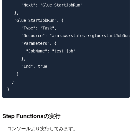
      "Next": "Glue StartJobRun"

   },

   "Glue StartJobRun": {

      "Type": "Task",

      "Resource": "arn:aws:states:::glue:startJobRun.
      "Parameters": {

        "JobName": "test_job"

      },

      "End": true

    }

  }

Step Functionsの実行
コンソールより実行してみます。