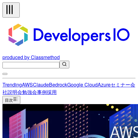
produced by Classmethod
Trending
AWS
Claude
Bedrock
Google Cloud
Azure
セミナー
会
社説明会
勉強会
事例
採用
目次