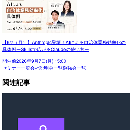
【9/7（月）】Anthropic登壇！AIによる自治体業務効率化の
具体例ーSkillsで広がるClaudeの使い方ー
開催前
2026年9月7日(月) 15:00
セミナー一覧
会社説明会一覧
勉強会一覧
関連記事