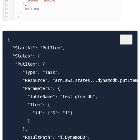
{

  "StartAt": "PutItem",

  "States": {

   "PutItem": {

      "Type": "Task",

      "Resource": "arn:aws:states:::dynamodb:putItem"
      "Parameters": {

        "TableName": "test_glue_db",

        "Item": {

          "id": {"S": "1"}

        }

      },

      "ResultPath": "$.DynamoDB",
