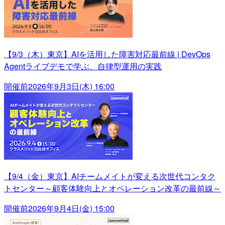
【9/3（木）東京】AIを活用した障害対応最前線 | DevOps
Agentライブデモで学ぶ、自律型運用の実践
開催前
2026年9月3日(木) 16:00
【9/4（金）東京】AIチームメイトが変える次世代コンタク
トセンター～顧客体験向上とオペレーション改革の最前線～
開催前
2026年9月4日(金) 15:00