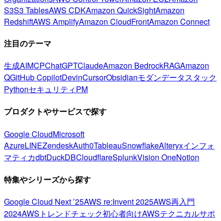
S3
S3 Tables
AWS CDK
Amazon QuickSight
Amazon
Redshift
AWS Amplify
Amazon CloudFront
Amazon Connect
注目のテーマ
生成AI
MCP
ChatGPT
Claude
Amazon Bedrock
RAG
Amazon
Q
GitHub Copilot
Devin
Cursor
Obsidian
モダンデータスタック
Python
セキュリティ
PM
プロダクトやサービスで探す
Google Cloud
Microsoft
Azure
LINE
Zendesk
Auth0
Tableau
Snowflake
Alteryx
インフォ
マティカ
dbt
DuckDB
Cloudflare
Splunk
Vision One
Notion
特集やシリーズから探す
Google Cloud Next ’25
AWS re:Invent 2025
AWS再入門
2024
AWSトレンドチェック
初心者向け
AWSテクニカルサポ