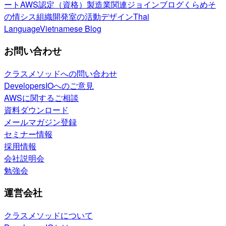
ート
AWS認定（資格）
製造業関連
ジョインブログ
くらめそ
の情シス
組織開発室の活動
デザイン
Thai
Language
Vietnamese Blog
お問い合わせ
クラスメソッドへの問い合わせ
DevelopersIOへのご意見
AWSに関するご相談
資料ダウンロード
メールマガジン登録
セミナー情報
採用情報
会社説明会
勉強会
運営会社
クラスメソッドについて