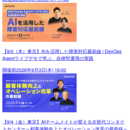
【9/3（木）東京】AIを活用した障害対応最前線 | DevOps
Agentライブデモで学ぶ、自律型運用の実践
開催前
2026年9月3日(木) 16:00
【9/4（金）東京】AIチームメイトが変える次世代コンタク
トセンター～顧客体験向上とオペレーション改革の最前線～