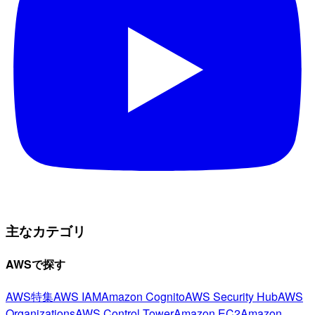
主なカテゴリ
AWSで探す
AWS特集
AWS IAM
Amazon Cognito
AWS Security Hub
AWS
Organizations
AWS Control Tower
Amazon EC2
Amazon