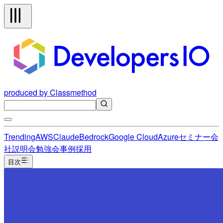
produced by Classmethod
Trending
AWS
Claude
Bedrock
Google Cloud
Azure
セミナー
会
社説明会
勉強会
事例
採用
目次