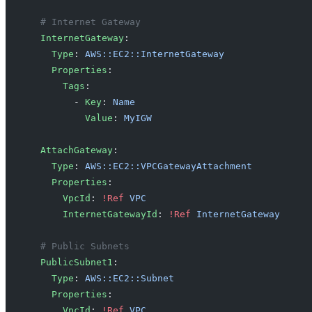
  # Internet Gateway
  InternetGateway
:
    Type
: 
AWS::EC2::InternetGateway
    Properties
:
      Tags
:
        - 
Key
: 
Name
          Value
: 
MyIGW
  AttachGateway
:
    Type
: 
AWS::EC2::VPCGatewayAttachment
    Properties
:
      VpcId
: 
!Ref
 VPC
      InternetGatewayId
: 
!Ref
 InternetGateway
  # Public Subnets
  PublicSubnet1
:
    Type
: 
AWS::EC2::Subnet
    Properties
:
      VpcId
: 
!Ref
 VPC