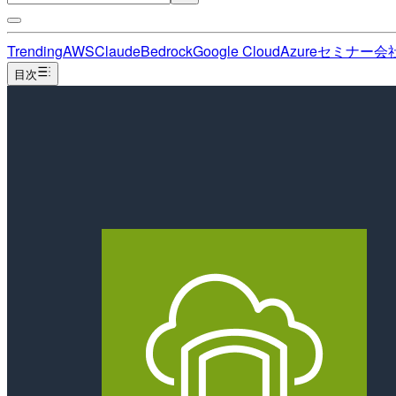
Trending
AWS
Claude
Bedrock
Google Cloud
Azure
セミナー
会
目次