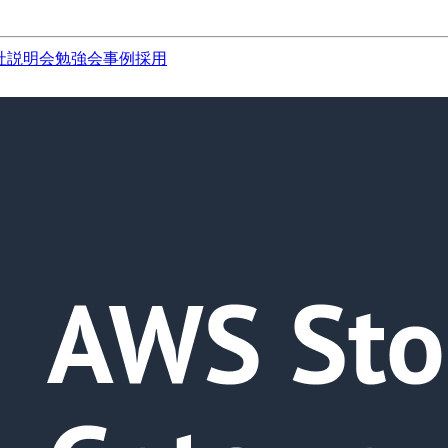
社説明会
勉強会
事例
採用