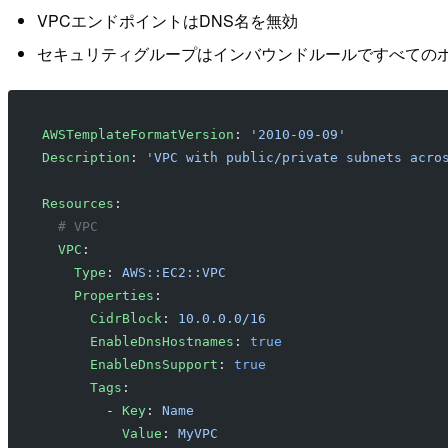
VPCエンドポイントはDNS名を無効
セキュリティグループはインバウンドルールですべてのポートと
AWSTemplateFormatVersion
: 
'2010-09-09'
Description
: 
'VPC with public/private subnets acro
Resources
:
  # VPC
  VPC
:
    Type
: 
AWS::EC2::VPC
    Properties
:
      CidrBlock
: 
10.0.0.0/16
      EnableDnsHostnames
: 
true
      EnableDnsSupport
: 
true
      Tags
:
        - 
Key
: 
Name
          Value
: 
MyVPC