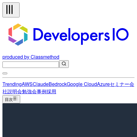
produced by Classmethod
Trending
AWS
Claude
Bedrock
Google Cloud
Azure
セミナー
会
社説明会
勉強会
事例
採用
目次