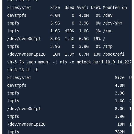
Filesystem        Size  Used Avail Use% Mounted on

devtmpfs          4.0M     0  4.0M   0% /dev

tmpfs             3.9G     0  3.9G   0% /dev/shm

tmpfs             1.6G  420K  1.6G   1% /run

/dev/nvme0n1p1    8.0G  1.5G  6.5G  19% /

tmpfs             3.9G     0  3.9G   0% /tmp

/dev/nvme0n1p128   10M  1.3M  8.7M  13% /boot/efi

sh-5.2$ sudo mount -t nfs -o nolock,hard 10.0.14.222:
sh-5.2$ df -h

Filesystem                                   Size  Us
devtmpfs                                     4.0M    
tmpfs                                        3.9G    
tmpfs                                        1.6G  42
/dev/nvme0n1p1                               8.0G  1.
tmpfs                                        3.9G    
/dev/nvme0n1p128                              10M  1.
tmpfs                                        782M    