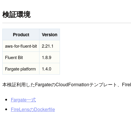
検証環境
Product
Version
aws-for-fluent-bit
2.21.1
Fluent Bit
1.8.9
Fargate platform
1.4.0
本検証利用したFargateのCloudFormationテンプレート
Fargate一式
FireLensのDockerfile