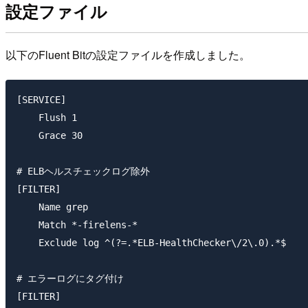
設定ファイル
以下のFluent Bitの設定ファイルを作成しました。
[SERVICE]

    Flush 1

    Grace 30

# ELBヘルスチェックログ除外

[FILTER]

    Name grep

    Match *-firelens-*

    Exclude log ^(?=.*ELB-HealthChecker\/2\.0).*$

# エラーログにタグ付け

[FILTER]
