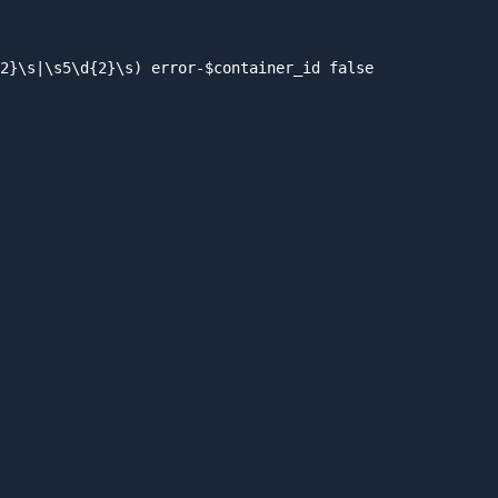
2}\s|\s5\d{2}\s) error-$container_id false
