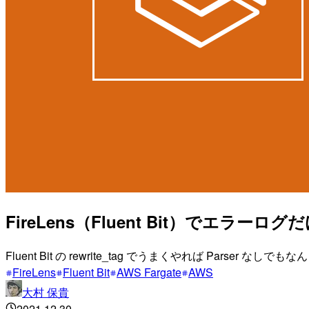
FireLens（Fluent Bit）でエラ
Fluent Bit の rewrite_tag でうまくやれば Parser なし
FireLens
Fluent Bit
AWS Fargate
AWS
大村 保貴
2021.12.30