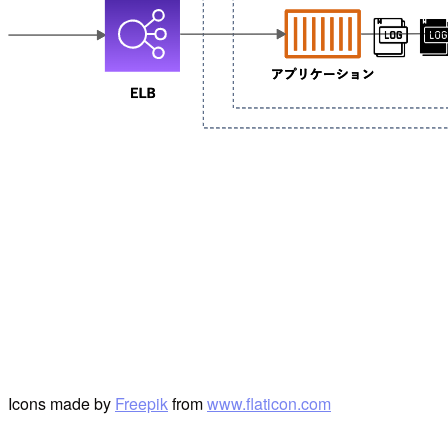
Icons made by
Freepik
from
www.flaticon.com