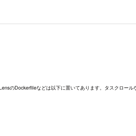
、FireLensのDockerfileなどは以下に置いてあります。タ