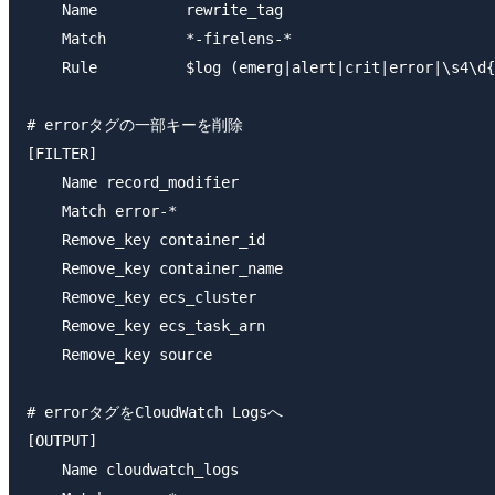
    Name          rewrite_tag

    Match         *-firelens-*

    Rule          $log (emerg|alert|crit|error|\s4\d{
# errorタグの一部キーを削除

[FILTER]

    Name record_modifier

    Match error-*

    Remove_key container_id

    Remove_key container_name

    Remove_key ecs_cluster

    Remove_key ecs_task_arn

    Remove_key source

# errorタグをCloudWatch Logsへ

[OUTPUT]

    Name cloudwatch_logs
