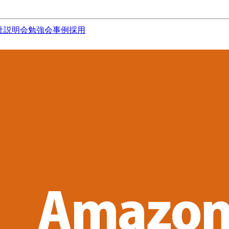
社説明会
勉強会
事例
採用