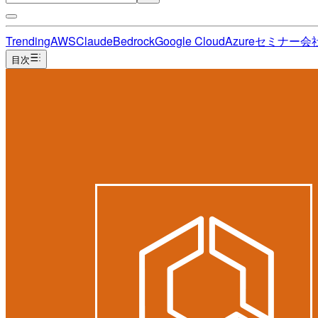
Trending
AWS
Claude
Bedrock
Google Cloud
Azure
セミナー
会
目次