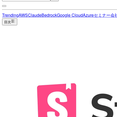
Trending
AWS
Claude
Bedrock
Google Cloud
Azure
セミナー
会
目次