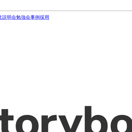
社説明会
勉強会
事例
採用