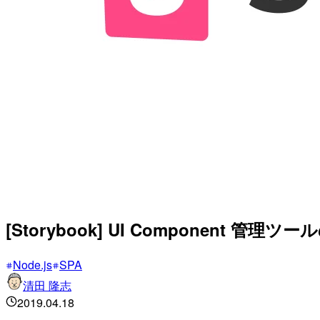
[Storybook] UI Component 管理ツ
Node.js
SPA
清田 隆志
2019.04.18