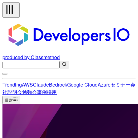
produced by Classmethod
Trending
AWS
Claude
Bedrock
Google Cloud
Azure
セミナー
会
社説明会
勉強会
事例
採用
目次