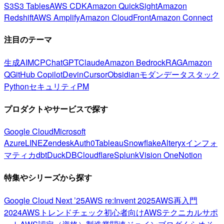
S3
S3 Tables
AWS CDK
Amazon QuickSight
Amazon
Redshift
AWS Amplify
Amazon CloudFront
Amazon Connect
注目のテーマ
生成AI
MCP
ChatGPT
Claude
Amazon Bedrock
RAG
Amazon
Q
GitHub Copilot
Devin
Cursor
Obsidian
モダンデータスタック
Python
セキュリティ
PM
プロダクトやサービスで探す
Google Cloud
Microsoft
Azure
LINE
Zendesk
Auth0
Tableau
Snowflake
Alteryx
インフォ
マティカ
dbt
DuckDB
Cloudflare
Splunk
Vision One
Notion
特集やシリーズから探す
Google Cloud Next ’25
AWS re:Invent 2025
AWS再入門
2024
AWSトレンドチェック
初心者向け
AWSテクニカルサポ