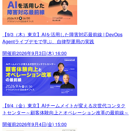
【9/3（木）東京】AIを活用した障害対応最前線 | DevOps
Agentライブデモで学ぶ、自律型運用の実践
開催前
2026年9月3日(木) 16:00
【9/4（金）東京】AIチームメイトが変える次世代コンタク
トセンター～顧客体験向上とオペレーション改革の最前線～
開催前
2026年9月4日(金) 15:00