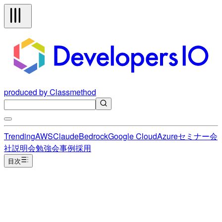
produced by Classmethod
Trending
AWS
Claude
Bedrock
Google Cloud
Azure
セミナー
会
社説明会
勉強会
事例
採用
目次