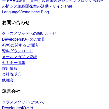
ート
AWS認定（資格）
製造業関連
ジョインブログ
くらめそ
の情シス
組織開発室の活動
デザイン
Thai
Language
Vietnamese Blog
お問い合わせ
クラスメソッドへの問い合わせ
DevelopersIOへのご意見
AWSに関するご相談
資料ダウンロード
メールマガジン登録
セミナー情報
採用情報
会社説明会
勉強会
運営会社
クラスメソッドについて
DevelopersIOとは