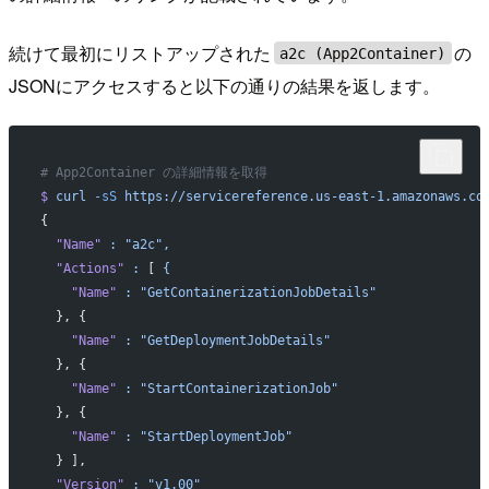
続けて最初にリストアップされた
の
a2c (App2Container)
JSONにアクセスすると以下の通りの結果を返します。
# App2Container の詳細情報を取得
$
 curl
 -sS
 https://servicereference.us-east-1.amazonaws.co
{
  "Name"
 :
 "a2c",
  "Actions"
 :
 [ 
{
    "Name"
 :
 "GetContainerizationJobDetails"
  }, {
    "Name"
 :
 "GetDeploymentJobDetails"
  }, {
    "Name"
 :
 "StartContainerizationJob"
  }, {
    "Name"
 :
 "StartDeploymentJob"
  } ],
  "Version"
 :
 "v1.00"