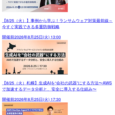
【8/25（火）】事例から学ぶ！ランサムウェア対策最前線～
今すぐ実践できる多重防御戦略
開催前
2026年8月25日(火) 13:00
【8/25（火）札幌】生成AIを“会社の武器”にする方法〜AWS
で加速するデータ分析と、安全に導入する仕組み〜
開催前
2026年8月25日(火) 17:30