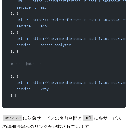
  "url"
 :
 "https://servicereference.us-east-1.amazonaws.co
  "service"
 :
 "a2c"
}, {
  "url"
 :
 "https://servicereference.us-east-1.amazonaws.co
  "service"
 :
 "a4b"
}, {
  "url"
 :
 "https://servicereference.us-east-1.amazonaws.co
  "service"
 :
 "access-analyzer"
}, {
# ・・・中略・・・
}, {
  "url"
 :
 "https://servicereference.us-east-1.amazonaws.co
  "service"
 :
 "xray"
} ]
に対象サービスの名前空間と
に各サービス
service
url
の詳細情報へのリンクが記載されています。